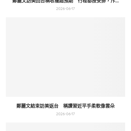
鄭麗文訪美回台稱收穫超預期 行程都按安排，斥...
2026-06-17
鄭麗文結束訪美返台 稱讚習近平手柔軟像雲朵
2026-06-17