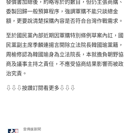
發價書加總後，約略等於的數目，但仍主張商購、
委製回歸一般預算程序，強調軍購不能只談總金
額，更要說清楚採購內容是否符合台灣作戰需求。
至於國民黨內部近期因軍購特別條例草案內訌，國
民黨副主席季麟連揚言開除立法院長韓國瑜黨籍，
周榆修認為韓國瑜身為立法院長，本就擔負朝野協
商及議事主持之責任，不應受協商結果影響而被政
治究責。
⇩⇩⇩按讚訂閱看更多⇩⇩⇩