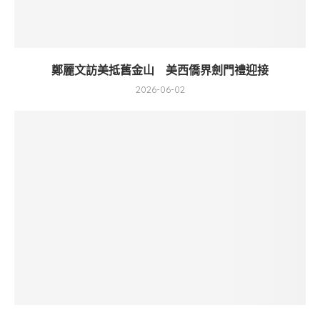
鄭麗文訪美抵舊金山 美西僑界劍門禮迎接
2026-06-02