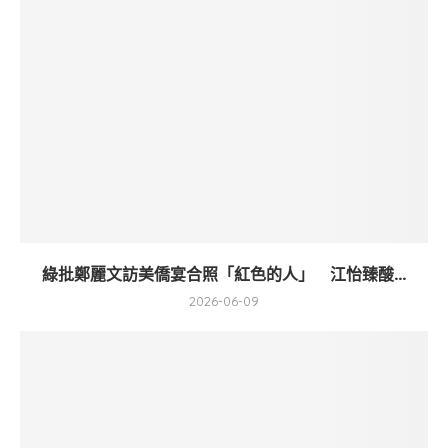
綠批鄭麗文訪美僑宴合照「紅色的人」 江怡臻酸...
2026-06-09