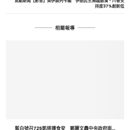
焦點新聞【影音】美伊談判卡關 伊朗民生瀕臨崩潰、川普支
持度37%創新低
相關報導
藍白號召725凱道護食安 鄭麗文轟中央政府面...