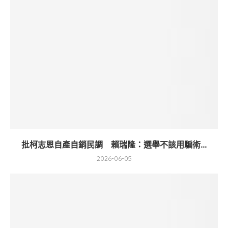
批柯志恩自產自銷民調 賴瑞隆：選舉不該用騙術...
2026-06-05