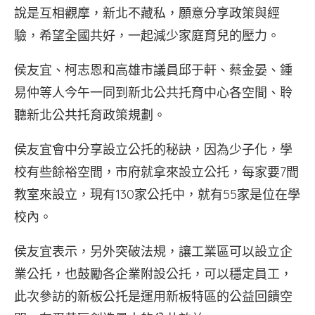
說是互相觀摩，新北不藏私，願意分享政策與經
驗，希望全國共好，一起減少家庭育兒的壓力。
侯友宜、柯志恩和高雄市議員邱于軒、蔡金晏、鍾
易仲等人今午一同到新北公共托育中心各空間、聆
聽新北公共托育政策規劃。
侯友宜會中分享設立公托的秘訣，因為少子化，學
校有些餘裕空間，市府就拿來設立公托，每家要7間
教室來設立，現有130家公托中，就有55家是位在學
校內。
侯友宜表示，另外突破法規，讓工業區可以設立企
業公托，也鼓勵各企業附設公托，可以穩定員工，
此次參訪的新板公托是運用新板特區的公益回饋空