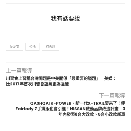
我有話要說
侯友宜
公托
柯志恩
上一篇報導
川習會上習稱台灣問題是中美關係「最重要的議題」 美媒：
比2017年首次川習會語氣更為強硬
下一篇報導
QASHQAI e-POWER、新一代X-TRAIL要來了！連
Fairlady Z手排版也會引進！NISSAN啟動品牌改造計畫 3
年內發表8台大改款、5台小改款新車