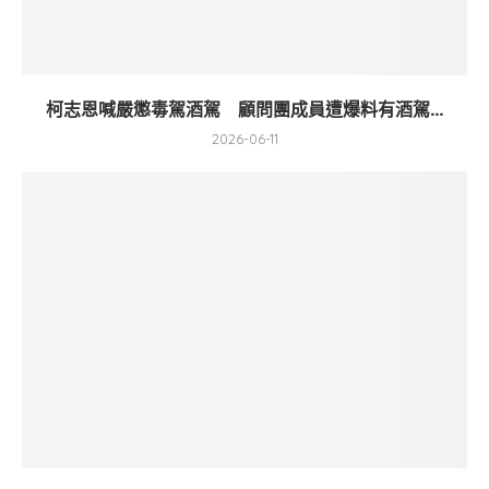
柯志恩喊嚴懲毒駕酒駕 顧問團成員遭爆料有酒駕...
2026-06-11