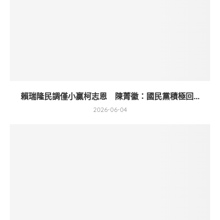
賴瑞隆民調僅小贏柯志恩 陳菁徽：國民黨積極回...
2026-06-04