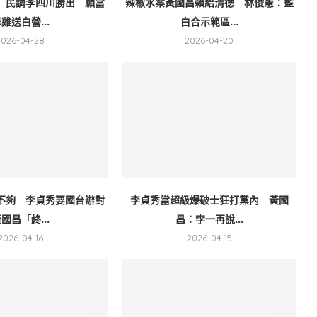
」民調李四川勝出 願當
辣椒水案黃國昌賴給清德 林俊憲：藍
雞送白營...
白合示範區...
2026-04-28
2026-04-20
不夠 李貞秀要國台辦對
李貞秀當超級爆破士狂打黨內 黃國
國昌「終...
昌：李一再說...
2026-04-16
2026-04-15