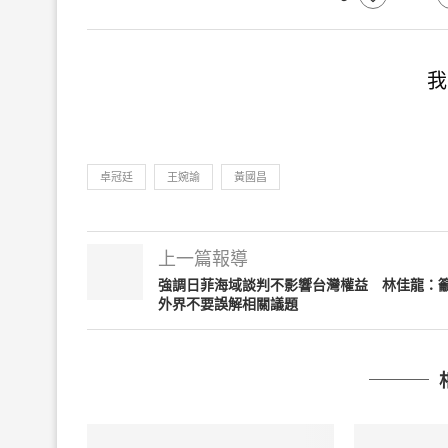
我
卓冠廷
王婉諭
黃國昌
上一篇報導
強調日菲海域談判不影響台灣權益 林佳龍：
外界不要誤解相關議題