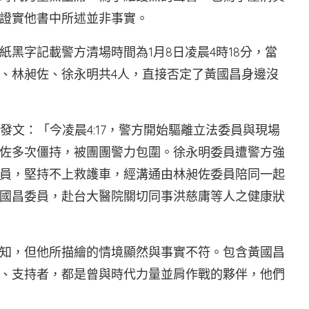
證實他書中所述並非事實。
黑字記載警方清場時間為1月8日凌晨4時18分，當
、林昶佐、徐永明共4人，直接否定了黃國昌身邊沒
書發文：「今凌晨4:17，警方開始驅離立法委員與現場
佐多次僵持，被團團警力包圍。徐永明委員遭警方強
員，堅持不上救護車，經溝通由林昶佐委員陪同一起
國昌委員，赴台大醫院關切同事洪慈庸等人之健康狀
知，但他所描繪的情境顯然與事實不符。包含黃國昌
、支持者，都是曾與時代力量並肩作戰的夥伴，他們