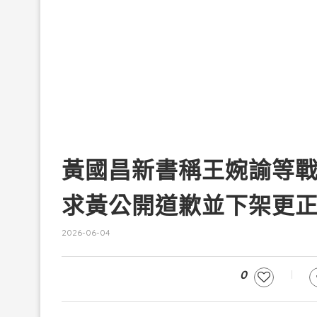
黃國昌新書稱王婉諭等
求黃公開道歉並下架更
2026-06-04
0