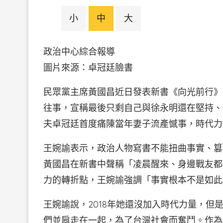
小
中
大
政治中心綜合報導
圖片來源：卓冠廷臉
民眾黨主席黃國昌近日發表新書《向光前行》
往事，宣稱最後只剩自己與徐永明還在堅持、
夫卓冠廷首度痛陳當年妻子流產憾事，時代力
王婉諭表示，政治人物寫書不能扭曲事實、篡
黃國昌在新書中聲稱「凌晨醒來、身邊戰友都
力的轉折點，王婉諭強調「事實根本不是如此
王婉諭說，2018年她還沒加入時代力量，
們並肩走在一起，為了台灣社會而奮鬥。作為