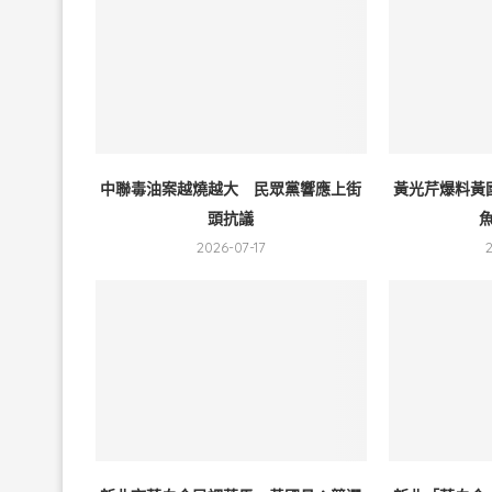
中聯毒油案越燒越大 民眾黨響應上街
黃光芹爆料黃
頭抗議
魚
2026-07-17