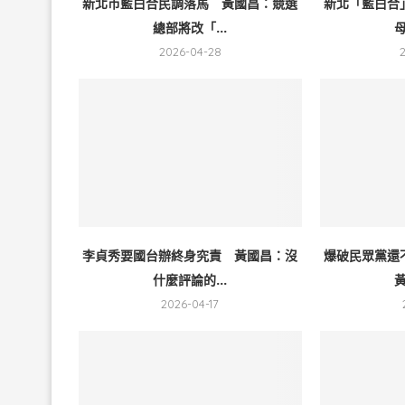
新北市藍白合民調落馬 黃國昌：競選
新北「藍白合
總部將改「...
母
2026-04-28
李貞秀要國台辦終身究責 黃國昌：沒
爆破民眾黨還
什麼評論的...
黃
2026-04-17