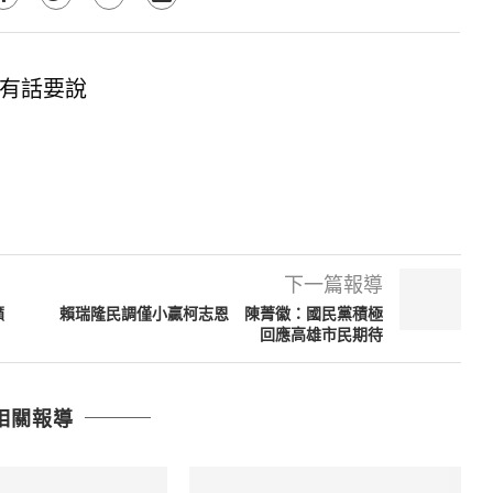
有話要說
下一篇報導
籲
賴瑞隆民調僅小贏柯志恩 陳菁徽：國民黨積極
回應高雄市民期待
相關報導