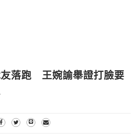
戰友落跑 王婉諭舉證打臉要
正