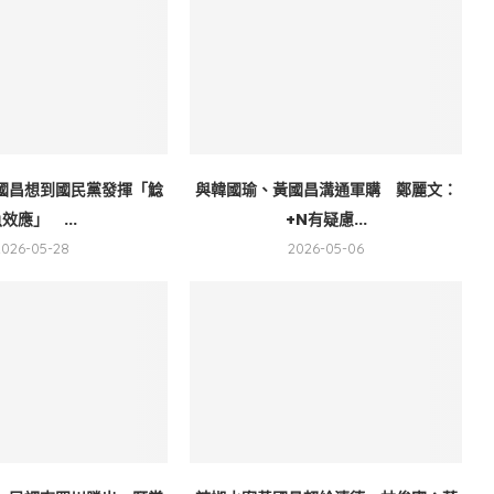
國昌想到國民黨發揮「鯰
與韓國瑜、黃國昌溝通軍購 鄭麗文：
效應」 ...
+N有疑慮...
2026-05-28
2026-05-06