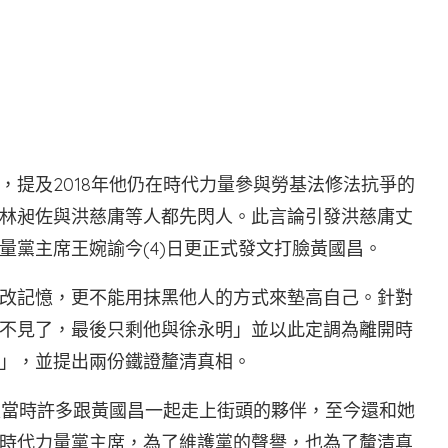
書
，提及2018年他仍在時代力量參與勞基法修法抗爭的
林昶佐與洪慈庸等人都先閃人。此言論引發洪慈庸丈
量黨主席王婉諭今(4)日更正式發文打臉黃國昌。
改記憶，更不能用抹黑他人的方式來墊高自己。針對
不見了，最後只剩他與徐永明」並以此定調為離開時
」，並提出兩份鐵證釐清真相。
但是當時許多跟黃國昌一起走上街頭的夥伴，至今還和她
時代力量黨主席，為了維護黨的聲譽，也為了釐清真