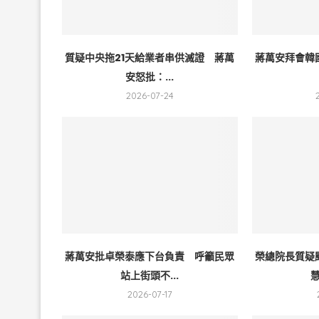
質疑中央拖21天給業者串供滅證 蔣萬
蔣萬安拜會韓
安怒批：...
2026-07-24
蔣萬安批卓榮泰應下台負責 呼籲民眾
榮總院長質疑
站上街頭不...
慧
2026-07-17