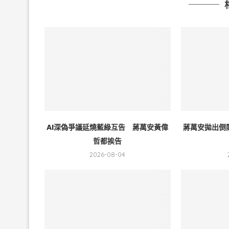
AI深偽爭議延燒藍綠互告 蔣萬安黃偉
蔣萬安拋出倒
哲都挨告
2026-08-04