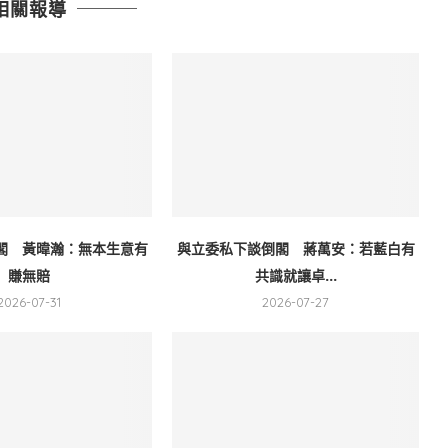
相關報導
閣 黃暐瀚：無本生意有
與立委私下談倒閣 蔣萬安：若藍白有
賺無賠
共識就讓卓...
2026-07-31
2026-07-27