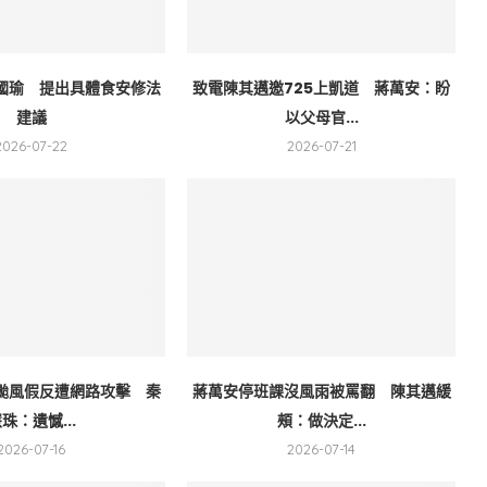
國瑜 提出具體食安修法
致電陳其邁邀725上凱道 蔣萬安：盼
建議
以父母官...
2026-07-22
2026-07-21
颱風假反遭網路攻擊 秦
蔣萬安停班課沒風雨被罵翻 陳其邁緩
珠：遺憾...
頰：做決定...
2026-07-16
2026-07-14