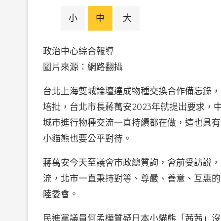
小
中
大
政治中心綜合報導
圖片來源：網路翻攝
台北上海雙城論壇達成物種交換合作備忘錄，
培批，台北市長蔣萬安2023年就提出要求
城市進行物種交流一直持續都在做，這也具有
小貓熊也要公平對待。
蔣萬安今天至議會市政總質詢，會前受訪說，
流，北市一直秉持對等、尊嚴、善意、互惠的
陸委會。
民進黨議員何孟樺質疑日本小貓熊「茜茜」沒