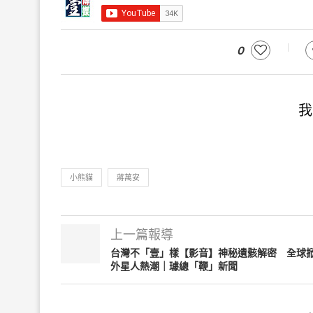
0
我
小熊貓
蔣萬安
上一篇報導
台灣不「壹」樣【影音】神秘遺骸解密 全球
外星人熱潮｜璩總「鞭」新聞