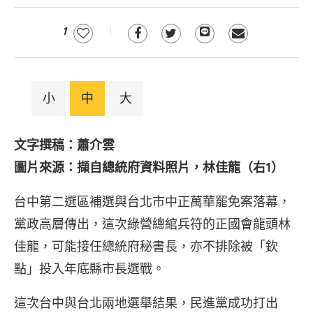
1
小
中
大
文字撰稿：蕭介雲
圖片來源：擷自總統府資料照片，林佳龍（右1）
台中第二選區補選與台北市中正萬華罷免案落幕，
黨政高層傳出，這次綠營總綰兵符的正國會龍頭林
佳龍，可能接任總統府秘書長，亦不排除被「欽
點」投入年底縣市長選戰。
這次台中與台北兩地選舉結果，民進黨成功打出