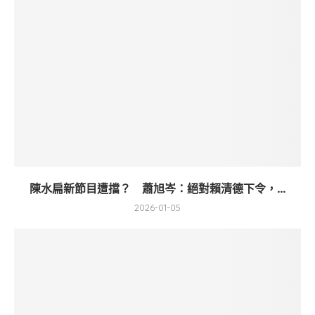
陳水扁新節目遭擋？ 蕭旭岑：絕對賴清德下令，...
2026-01-05