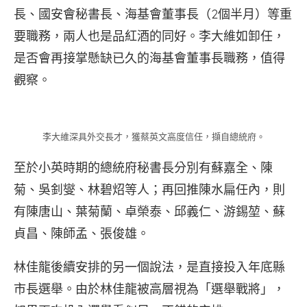
長、國安會秘書長、海基會董事長（2個半月）等重
要職務，兩人也是品紅酒的同好。李大維如卸任，
是否會再接掌懸缺已久的海基會董事長職務，值得
觀察。
李大維深具外交長才，獲蔡英文高度信任，擷自總統府。
至於小英時期的總統府秘書長分別有蘇嘉全、陳
菊、吳釗燮、林碧炤等人；再回推陳水扁任內，則
有陳唐山、葉菊蘭、卓榮泰、邱義仁、游錫堃、蘇
貞昌、陳師孟、張俊雄。
林佳龍後續安排的另一個說法，是直接投入年底縣
市長選舉。由於林佳龍被高層視為「選舉戰將」，