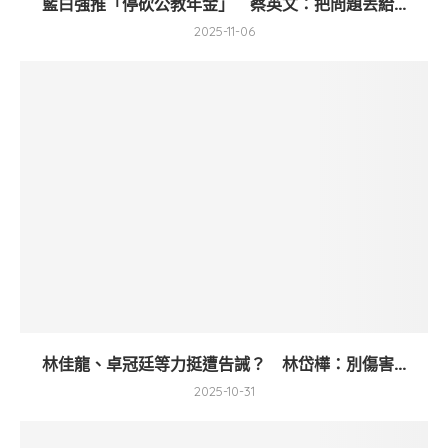
藍白強推「停砍公教年金」 蔡英文：把問題丟給...
2025-11-06
林佳龍、卓冠廷等力挺遭告誡？ 林岱樺：別傷害...
2025-10-31