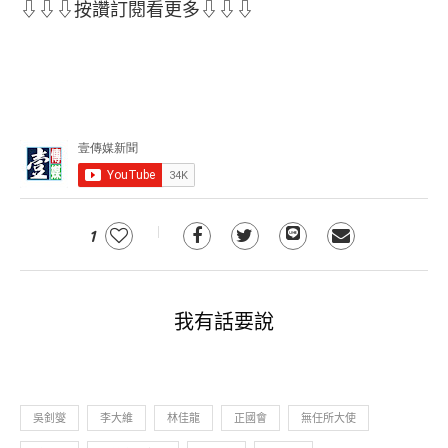
⇩⇩⇩按讚訂閱看更多⇩⇩⇩
1
我有話要說
吳釗燮
李大維
林佳龍
正國會
無任所大使