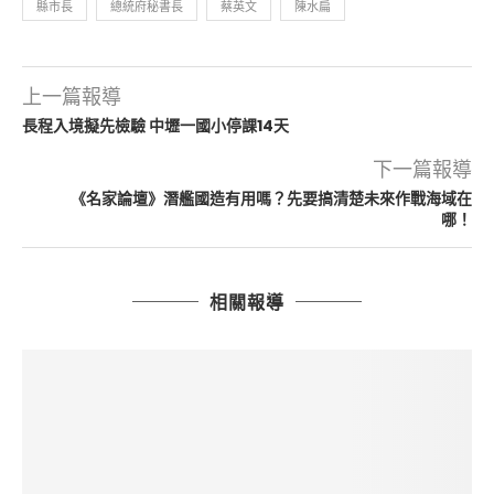
縣市長
總統府秘書長
蔡英文
陳水扁
上一篇報導
長程入境擬先檢驗 中壢一國小停課14天
下一篇報導
《名家論壇》潛艦國造有用嗎？先要搞清楚未來作戰海域在
哪！
相關報導