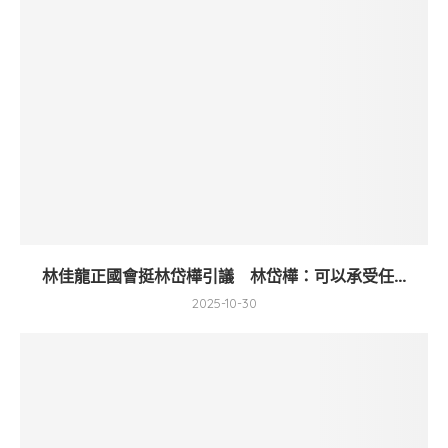
林佳龍正國會挺林岱樺引議 林岱樺：可以承受任...
2025-10-30