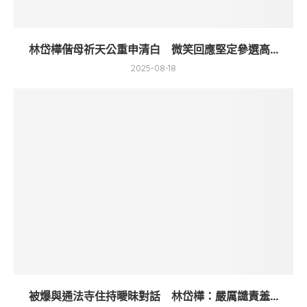
林岱樺偕母祈天公重申清白 微笑回應堅定參選高...
2025-08-18
被爆與通法寺住持曖昧對話 林岱樺：嚴厲譴責羞...