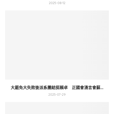
2025-08-12
大罷免大失敗後派系團結挺賴卓 正國會湧言會蘇...
2025-07-29