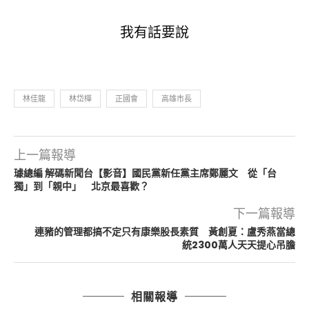
我有話要說
林佳龍
林岱樺
正國會
高雄市長
上一篇報導
璩總編 解碼新聞台【影音】國民黨新任黨主席鄭麗文 從「台
獨」到「親中」 北京最喜歡？
下一篇報導
連豬的管理都搞不定只有康樂股長素質 黃創夏：盧秀燕當總
統2300萬人天天提心吊膽
相關報導