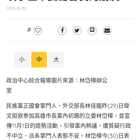
2025-10-30
0
小
中
大
政治中心綜合報導圖片來源：林岱樺辦公
室
民進黨正國會掌門人、外交部長林佳龍昨(29)日發
文挺欲參加高雄市長黨內初選的立委林岱樺，並宣
傳11月1日的造勢活動，引發黨內熱議，遭質疑行政
不中立、派系掌門人表態不妥。林岱樺今(30)日表