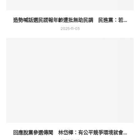
造勢喊話選民謊報年齡遭批無助民調 民進黨：若...
2025-11-03
回應脫黨參選傳聞 林岱樺：有公平競爭環境就會...