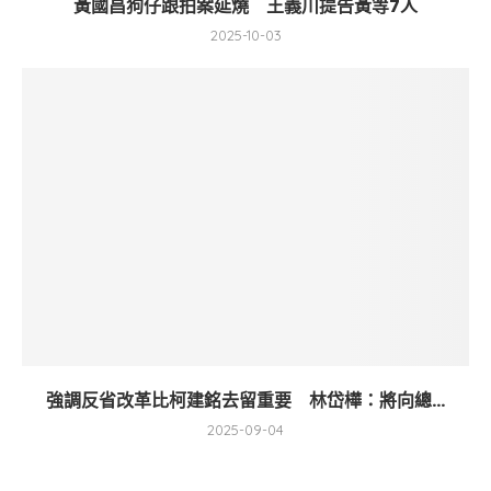
黃國昌狗仔跟拍案延燒 王義川提告黃等7人
2025-10-03
強調反省改革比柯建銘去留重要 林岱樺：將向總...
2025-09-04