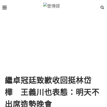
繼卓冠廷致歉收回挺林岱
樺 王義川也表態：明天不
出席造勢晚會