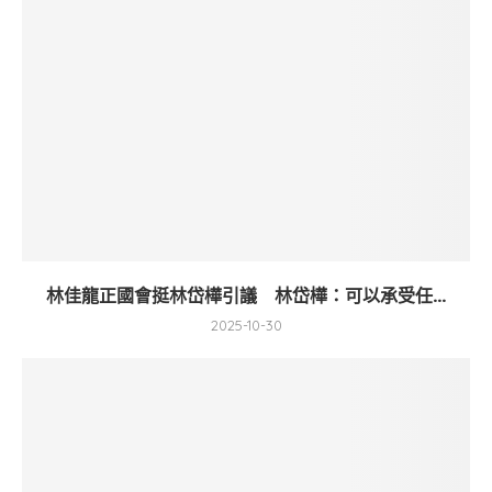
林佳龍正國會挺林岱樺引議 林岱樺：可以承受任...
2025-10-30