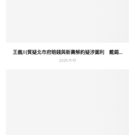
王義川質疑北市府賠錢與新壽解約疑涉圖利 戴錫...
2025-11-13