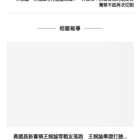
灣禁不起再次切割
相關報導
黃國昌新書稱王婉諭等戰友落跑 王婉諭舉證打臉...