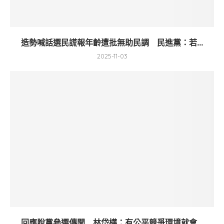
造勢喊話選民謊報年齡遭批無助民調 民進黨：若...
2025-11-03
回應脫黨參選傳聞 林岱樺：有公平競爭環境就會...