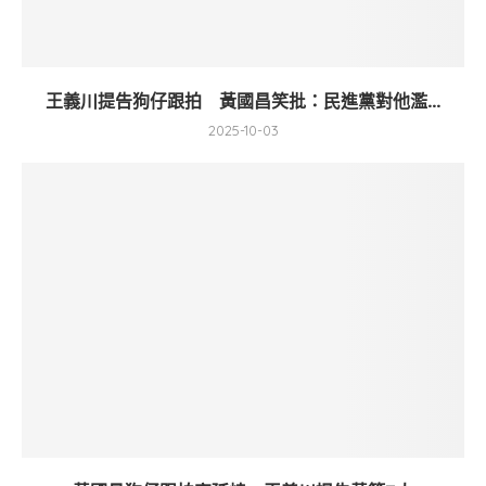
王義川提告狗仔跟拍 黃國昌笑批：民進黨對他濫...
2025-10-03