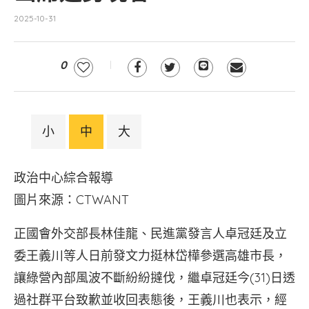
2025-10-31
0
小
中
大
政治中心綜合報導
圖片來源：CTWANT
正國會外交部長林佳龍、民進黨發言人卓冠廷及立
委王義川等人日前發文力挺林岱樺參選高雄市長，
讓綠營內部風波不斷紛紛撻伐，繼卓冠廷今(31)日透
過社群平台致歉並收回表態後，王義川也表示，經