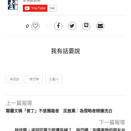
0
我有話要說
卓冠廷
林岱樺
王義川
上一篇報導
鄭麗文稱「普丁」不是獨裁者 民進黨：為侵略者辯護洗白
下一篇報導
林佳龍、卓冠廷等力挺遭告誡？ 林岱樺：別傷害她的朋友台