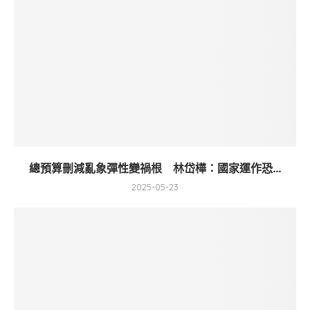
總預算刪減亂象彈性變禍根 林岱樺：國家運作恐...
2025-05-23