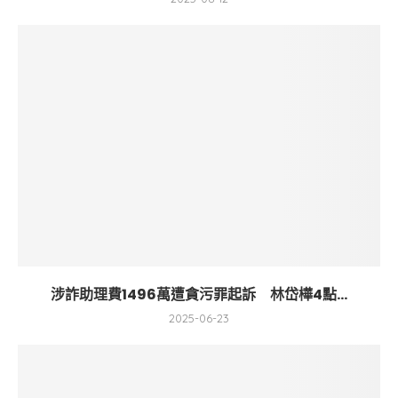
涉詐助理費1496萬遭貪污罪起訴 林岱樺4點...
2025-06-23