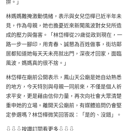
拚。」
林媽媽難掩激動情緒，表示與女兒岱樺已近半年未
見，作為母親，她也擔憂近來新聞風波對女兒所造
成的壓力與傷害。「林岱樺從29歲從政到現在，一
路一步一腳印，用青春、誠懇為百姓做事，街坊鄰
居都知道她每天天未亮就出門，深夜才回家，面臨
風波，媽媽真的很不捨。」
林岱樺在廟前公開表示，鳳山天公廟是她自幼熟悉
的地方，今天特別與母親一同前來，不僅是個人祈
求平安，更是藉由信仰力量，再次向社會大眾清楚
重申她的立場。離開天公廟前，有媒體追問仍會堅
定參選嗎？林岱樺微笑回答說：「是的、沒錯」。
⇩⇩⇩按讚訂閱看更多⇩⇩⇩