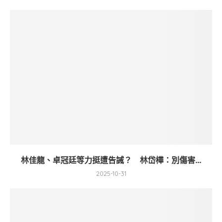
林佳龍、卓冠廷等力挺遭告誡？ 林岱樺：別傷害...
2025-10-31