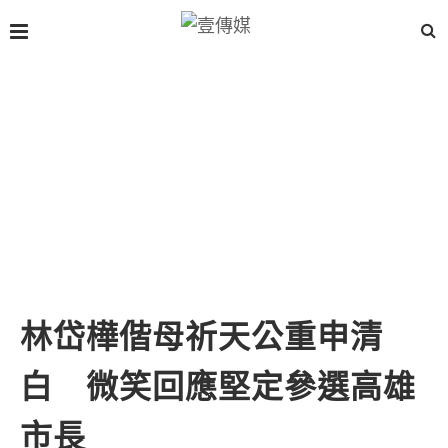
林岱樺偕母祈天公重申清
白 微笑回應堅定參選高雄
市長