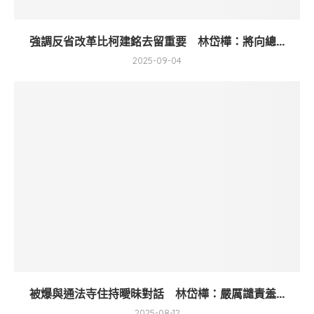
強調反省改革比柯建銘去留重要 林岱樺：將向總...
2025-09-04
被爆與通法寺住持曖昧對話 林岱樺：嚴厲譴責羞...
2025-08-12