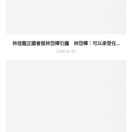
林佳龍正國會挺林岱樺引議 林岱樺：可以承受任...
2025-10-30