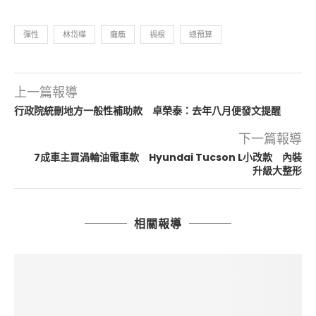
彈性
林岱樺
癱瘓
禍根
總預算
上一篇報導
行政院統刪地方一般性補助款 卓榮泰：去年八月便發文提醒
下一篇報導
7成車主買渦輪油電車款 Hyundai Tucson L小改款 內裝
升級大整形
相關報導