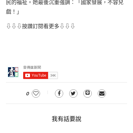
民的福祉。她最後沉重強調：「國家發展，不容兒
戲！」
⇩⇩⇩按讚訂閱看更多⇩⇩⇩
0
我有話要說