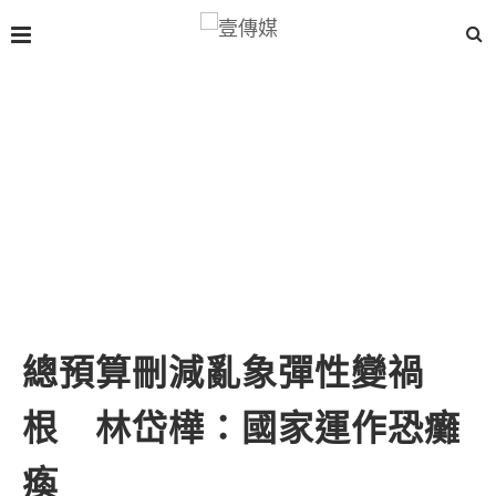
總預算刪減亂象彈性變禍
根 林岱樺：國家運作恐癱
瘓