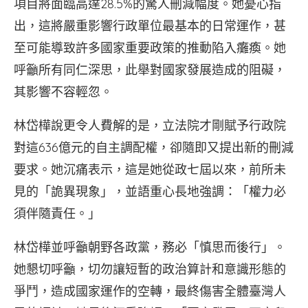
項目將面臨高達28.5%的驚人刪減幅度。她憂心指
出，這將嚴重影響行政單位最基本的日常運作，甚
至可能導致許多國家重要政策的推動陷入癱瘓。她
呼籲所有同仁深思，此舉對國家發展造成的阻礙，
其影響不容輕忽。
林岱樺說更令人費解的是，立法院才剛賦予行政院
對這636億元的自主調配權，卻隨即又提出新的刪減
要求。她沉痛表示，這是她從政七屆以來，前所未
見的「詭異現象」，並語重心長地強調：「權力必
須伴隨責任。」
林岱樺並呼籲朝野各政黨，務必「慎思而後行」。
她懇切呼籲，切勿讓短暫的政治算計和意識形態的
爭鬥，造成國家運作的空轉，最終傷害全體臺灣人