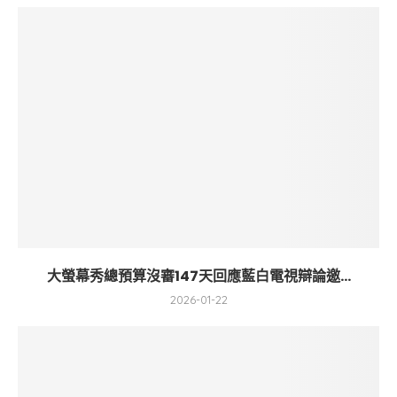
大螢幕秀總預算沒審147天回應藍白電視辯論邀...
2026-01-22