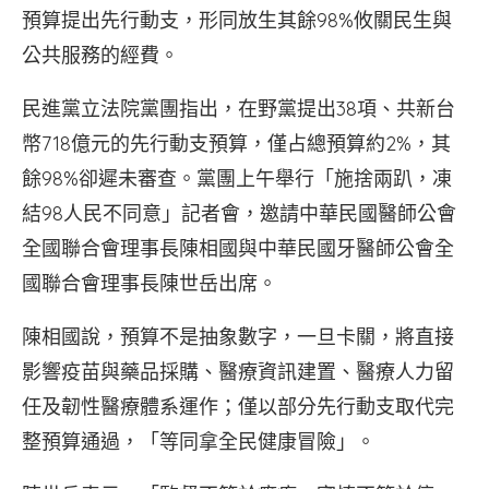
預算提出先行動支，形同放生其餘98%攸關民生與
公共服務的經費。
民進黨立法院黨團指出，在野黨提出38項、共新台
幣718億元的先行動支預算，僅占總預算約2%，其
餘98%卻遲未審查。黨團上午舉行「施捨兩趴，凍
結98人民不同意」記者會，邀請中華民國醫師公會
全國聯合會理事長陳相國與中華民國牙醫師公會全
國聯合會理事長陳世岳出席。
陳相國說，預算不是抽象數字，一旦卡關，將直接
影響疫苗與藥品採購、醫療資訊建置、醫療人力留
任及韌性醫療體系運作；僅以部分先行動支取代完
整預算通過，「等同拿全民健康冒險」。