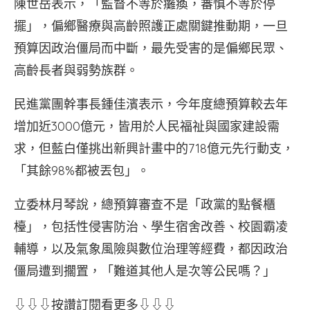
陳世岳表示，「監督不等於癱瘓，審慎不等於停
擺」，偏鄉醫療與高齡照護正處關鍵推動期，一旦
預算因政治僵局而中斷，最先受害的是偏鄉民眾、
高齡長者與弱勢族群。
民進黨團幹事長鍾佳濱表示，今年度總預算較去年
增加近3000億元，皆用於人民福祉與國家建設需
求，但藍白僅挑出新興計畫中的718億元先行動支，
「其餘98%都被丟包」。
立委林月琴說，總預算審查不是「政黨的點餐櫃
檯」，包括性侵害防治、學生宿舍改善、校園霸凌
輔導，以及氣象風險與數位治理等經費，都因政治
僵局遭到擱置，「難道其他人是次等公民嗎？」
⇩⇩⇩按讚訂閱看更多⇩⇩⇩