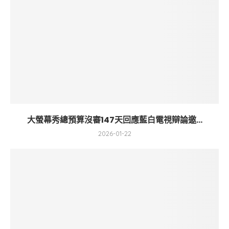
大螢幕秀總預算沒審147天回應藍白電視辯論邀...
2026-01-22