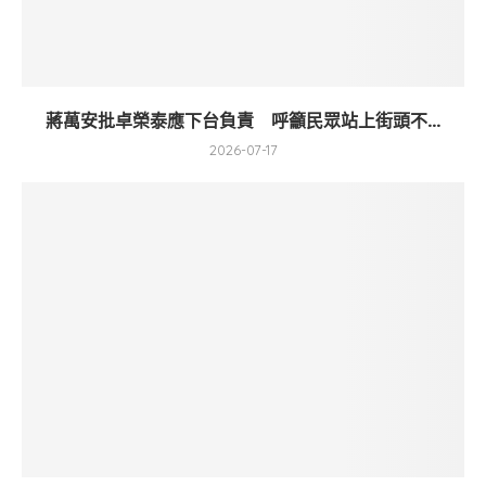
蔣萬安批卓榮泰應下台負責 呼籲民眾站上街頭不...
2026-07-17