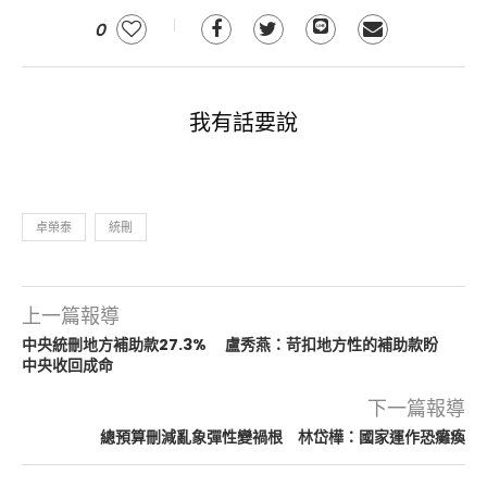
0
我有話要說
卓榮泰
統刪
上一篇報導
中央統刪地方補助款27.3% 盧秀燕：苛扣地方性的補助款盼
中央收回成命
下一篇報導
總預算刪減亂象彈性變禍根 林岱樺：國家運作恐癱瘓