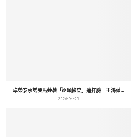
卓榮泰承諾美馬鈴薯「逐顆檢查」遭打臉 王鴻薇...
2026-04-23