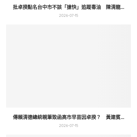
批卓揆點名台中市不該「搶快」追蹤毒油 陳清龍...
2026-07-15
傳賴清德總統親筆致函高市早苗因卓揆？ 黃建賓...
2026-07-15