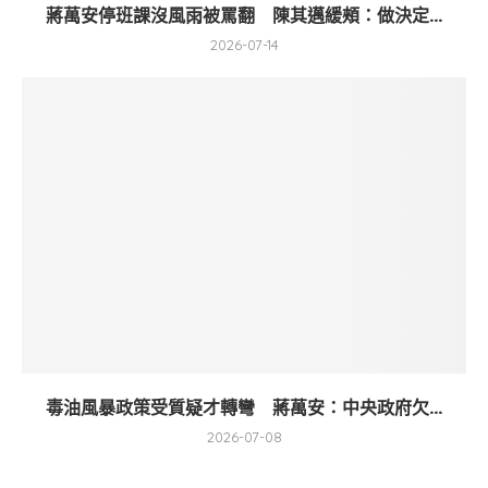
蔣萬安停班課沒風雨被罵翻 陳其邁緩頰：做決定...
2026-07-14
毒油風暴政策受質疑才轉彎 蔣萬安：中央政府欠...
2026-07-08