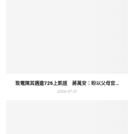
致電陳其邁邀725上凱道 蔣萬安：盼以父母官...
2026-07-21