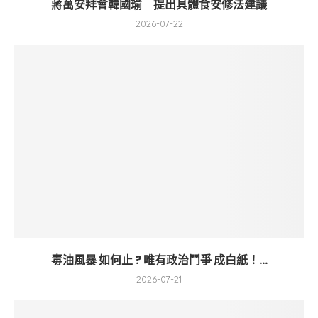
蔣萬安拜會韓國瑜 提出具體食安修法建議
2026-07-22
毒油風暴 如何止 ? 唯有政治鬥爭 成白紙！...
2026-07-21