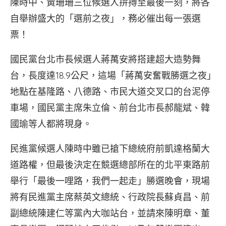
陳時中、黃珊珊三位候選人拚搏至最後一刻，將各
自舉辦盛大的「選前之夜」，務必催出每一張選
票！
國民黨台北市長候選人蔣萬安將搭建超大造勢舞
台，長度達18.9公尺，這場「蔣萬安奮戰勝選之夜」
地點在基隆路、八德路、市民大道交叉口的台泥停
車場，國民黨主席朱立倫、前台北市長郝龍斌、韓
國瑜等人都將現身。
民進黨候選人陳時中雖已搶下總統府前凱達格蘭大
道路權，但最後決定在競選總部所在的北平東路前
舉行「最後一哩路，我們一起走」勝選晚會，現場
將有民進黨主席蔡英文總統、行政院長蘇貞昌、前
副總統陳建仁等黨內大咖站台，並請來陳明章、董