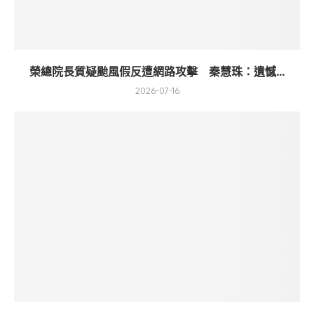
榮總院長質疑颱風假反遭網路攻擊 秦慧珠：遺憾...
2026-07-16