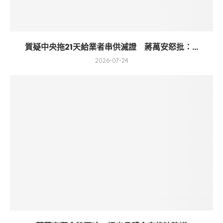
質疑中央拖21天給業者串供滅證 蔣萬安怒批：...
2026-07-24