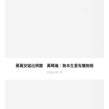
蔣萬安拋出倒閣 黃暐瀚：無本生意有賺無賠
2026-07-31