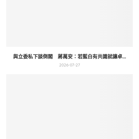
與立委私下談倒閣 蔣萬安：若藍白有共識就讓卓...
2026-07-27