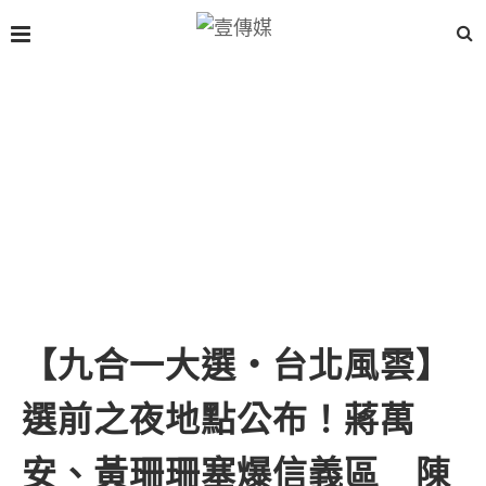
【九合一大選・台北風雲】
選前之夜地點公布！蔣萬
安、黃珊珊塞爆信義區 陳