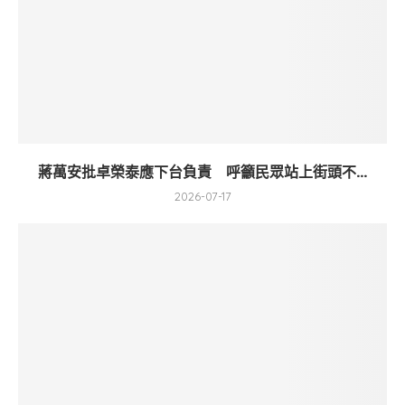
蔣萬安批卓榮泰應下台負責 呼籲民眾站上街頭不...
2026-07-17