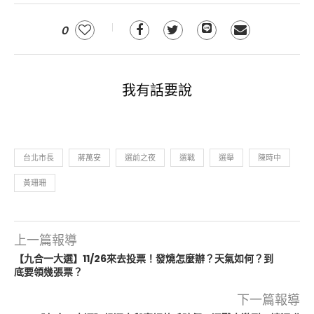
0
我有話要說
台北市長
蔣萬安
選前之夜
選戰
選舉
陳時中
黃珊珊
上一篇報導
【九合一大選】11/26來去投票！發燒怎麼辦？天氣如何？到
底要領幾張票？
下一篇報導