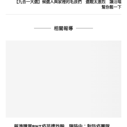
【九合一大選】候選人與家裡的毛孩們 選戰太激烈 讓汪喵
幫你鬆一下
相關報導
慈濟購買BNT疫苗遭詐騙 陳時中：對防疫團隊...