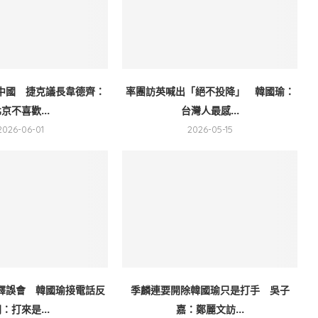
中國 捷克議長韋德齊：
率團訪英喊出「絕不投降」 韓國瑜：
京不喜歡...
台灣人最感...
2026-06-01
2026-05-15
釋誤會 韓國瑜接電話反
季麟連要開除韓國瑜只是打手 吳子
：打來是...
嘉：鄭麗文訪...