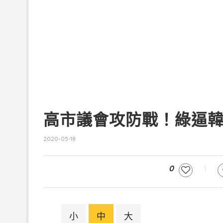
高市議會攻防戰！綠逼
2020-05-18
0
小
中
大