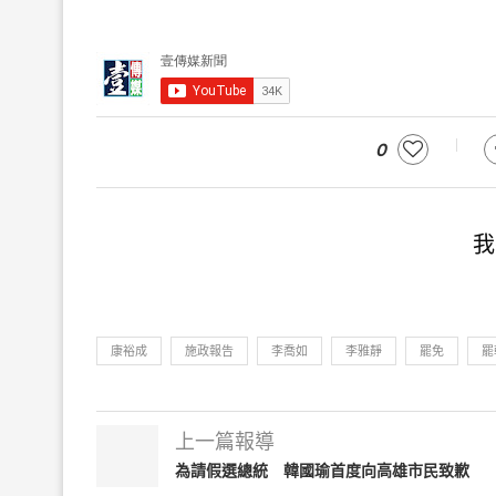
0
我
康裕成
施政報告
李喬如
李雅靜
罷免
罷
上一篇報導
為請假選總統 韓國瑜首度向高雄市民致歉