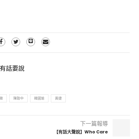
有話要說
韓
陳致中
韓國瑜
黃捷
下一篇報導
【有話大聲說】Who Care