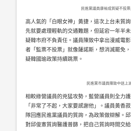
民進黨議員康裕成質疑不投票
高人氣的「白眼女神」黃捷，這次上台未質詢
先就要處理輕軌的交通難題，但延宕一年半未
疑韓市府不負責任。議員陳致中拿出漫威電影
者「監票不投票」就像薩諾斯，想消滅罷免，
疑韓國瑜政策持續跳票。
民進黨市議員陳致中送上滅
相較綠營議員的兇猛攻勢，藍營議員則全力護
「非常了不起，大家要感謝他」。議員黃香菽
隊回應民進黨議員的質詢，為政策做辯解。邱
對邱俊憲質詢醫護普篩，把自己質詢時間交給