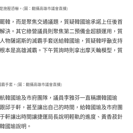
是施壓恐嚇。(圖：翻攝高雄市議會直播)
罷韓，而是聚焦交通議題，質疑韓國瑜承諾上任後首
解決。其它綠營議員則聚焦第二預備金超額運用，質
人物薩諾斯的滅霸手套送給韓國瑜，質疑韓呼籲支持
根本是高雄滅霸。下午質詢時則拿出摩天輪模型，質
霸手套。(圖：翻攝高雄市議會直播)
航韓國瑜及市府團隊，議員李雅芬一直稱讚韓國瑜
跟邱于軒，甚至讓出自己的時間，給韓國瑜及市府團
于軒讓出時間讓捷運局長說明輕軌的進度、黃香菽針
韓國瑜說明。