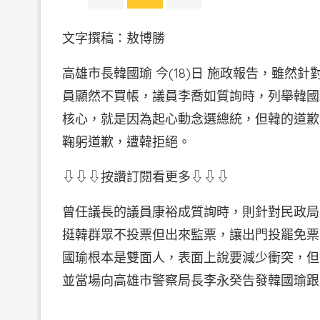
文字撰稿：敖博勝
高雄市長韓國瑜 今(18)日 施政報告，雖
員顯然不買帳，議員李喬如質詢時，列舉韓國
核心，就是因為起心動念選總統，但韓的道歉
鞠躬道歉，遭韓拒絕。
⇩⇩⇩按讚訂閱看更多⇩⇩⇩
曾任議長的議員康裕成質詢時，則針對民政局
挺韓群眾不投票但出來監票，讓出門投罷免票
國瑜根本是雙面人，表面上說要減少衝突，但
並當場向高雄市警察局長李永癸告發韓國瑜跟