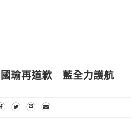
韓國瑜再道歉 藍全力護航