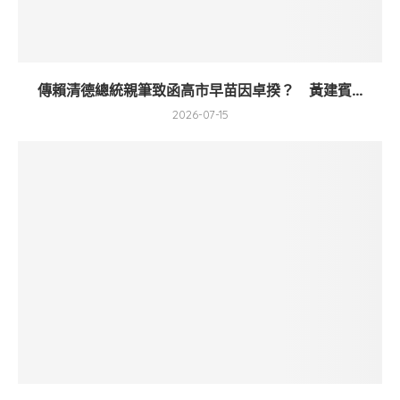
傳賴清德總統親筆致函高市早苗因卓揆？ 黃建賓...
2026-07-15