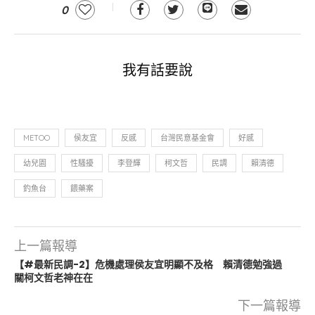
0
我有話要說
METOO
侯友宜
反感
台灣民意基金會
好感
幼兒園
性騷擾
李登輝
柯文哲
民調
賴清德
釣魚台
餵藥案
上一篇報導
【#最新民調-2】危機處理侯友宜明顯不及格 賴清德勉強過
關柯文哲老神在在
下一篇報導