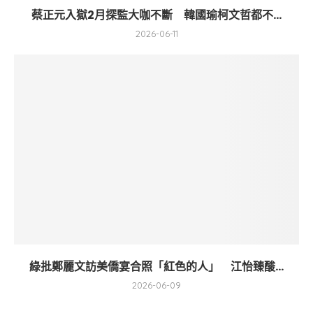
蔡正元入獄2月探監大咖不斷 韓國瑜柯文哲都不...
2026-06-11
綠批鄭麗文訪美僑宴合照「紅色的人」 江怡臻酸...
2026-06-09