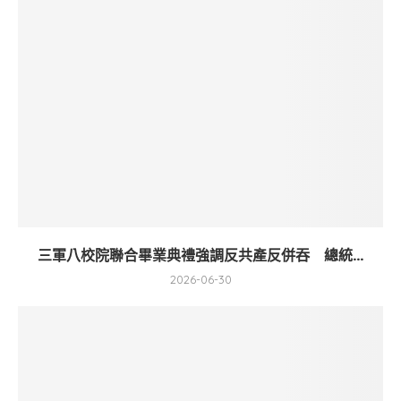
三軍八校院聯合畢業典禮強調反共產反併吞 總統...
2026-06-30