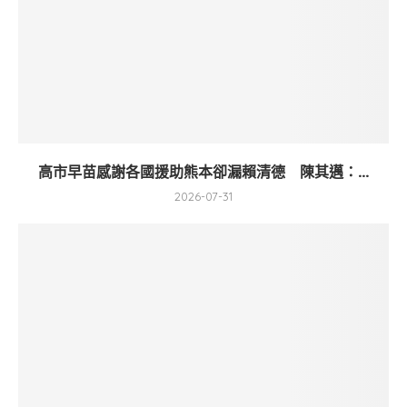
高市早苗感謝各國援助熊本卻漏賴清德 陳其邁：...
2026-07-31