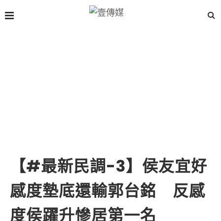
【#最新民調-3】侯友宜好
感度墊底還輸郭台銘 反感
度侯躍升慘居第一名