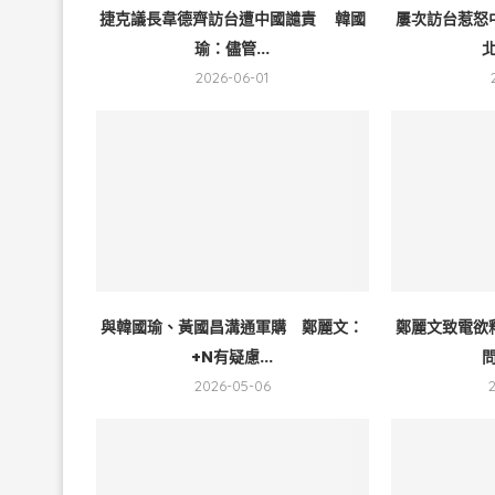
捷克議長韋德齊訪台遭中國譴責 韓國
屢次訪台惹怒
瑜：儘管...
北
2026-06-01
與韓國瑜、黃國昌溝通軍購 鄭麗文：
鄭麗文致電欲
+N有疑慮...
問
2026-05-06