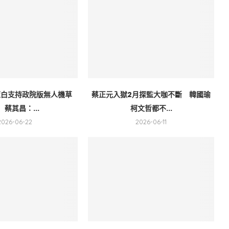
藍白支持政院版無人機草
蔡正元入獄2月探監大咖不斷 韓國瑜
 蔡其昌：...
柯文哲都不...
2026-06-22
2026-06-11