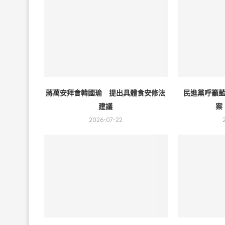
蔣萬安拜會韓國瑜 提出具體食安修法
民進黨呼籲
建議
案
2026-07-22