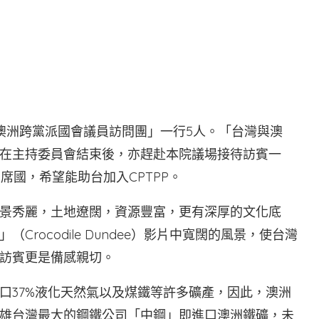
網
「澳洲跨黨派國會議員訪問團」一行5人。「台灣與澳
在主持委員會結束後，亦趕赴本院議場接待訪賓一
席國，希望能助台加入CPTPP。
景秀麗，土地遼闊，資源豐富，更有深厚的文化底
rocodile Dundee）影片中寬闊的風景，使台灣
訪賓更是備感親切。
口37%液化天然氣以及煤鐵等許多礦產，因此，澳洲
雄台灣最大的鋼鐵公司「中鋼」即進口澳洲鐵礦，未