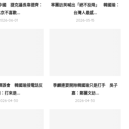
中國 捷克議長韋德齊：
率團訪英喊出「絕不投降」 韓國瑜：
京不喜歡...
台灣人最感...
2026-06-01
2026-05-15
釋誤會 韓國瑜接電話反
季麟連要開除韓國瑜只是打手 吳子
：打來是...
嘉：鄭麗文訪...
2026-04-30
2026-04-30