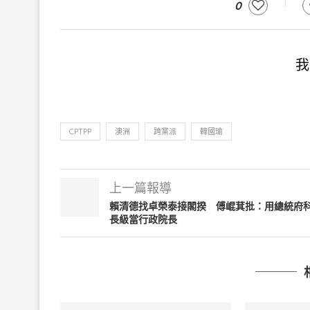
0
我
CPTPP
澳洲
跨黨派
韓國瑜
上一篇報導
賴清德找卓榮泰接閣揆 傅崐萁批：用總統府
長級當行政院長