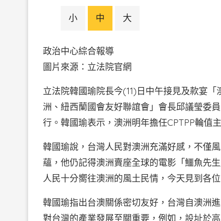
小
中
大
政治中心綜合報導
圖片來源：立法院官
立法院韓國瑜院長今(11)日中午接見及款宴
洲、紐西蘭國會友好聯誼會」會長邱議瑩委員
行。韓國瑜表示，澳洲明年擔任CPTPP輪值主
韓國瑜說，台灣人民對澳洲充滿好感，不僅風
蘊，他仍記得澳洲賣座全球的電影「鱷魚先生」（C
人民十分嚮往澳洲的風土民情，今天見到各位
韓國瑜指出台澳關係密切友好，台灣自澳洲進
對台灣的產業發展至關重要，例如，設址於高