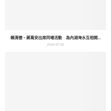
賴清德、蔣萬安出席同場活動 為內湖淹水互相開...
2026-07-02