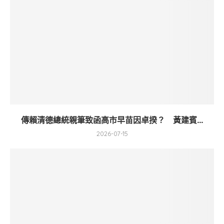
傳賴清德總統親筆致函高市早苗因卓揆？ 黃建賓...
2026-07-15