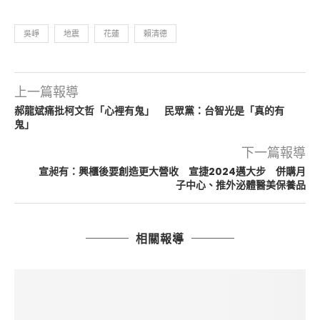
吳崢
地震
花蓮
賴清德
上一篇報導
郝龍斌痛批柯文哲「心裡有鬼」 民眾黨：台智光是「真的有
鬼」
下一篇報導
宣昶有：興櫃後要創造更大營收 宣捷2024邁大步 併購月
子中心、推外泌體醫美保養品
相關報導