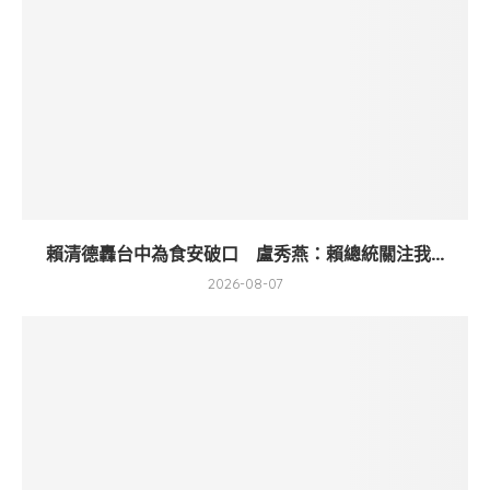
賴清德轟台中為食安破口 盧秀燕：賴總統關注我...
2026-08-07