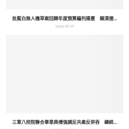
批藍白無人機草案回歸年度預算編列違憲 賴清德...
2026-07-01
三軍八校院聯合畢業典禮強調反共產反併吞 總統...