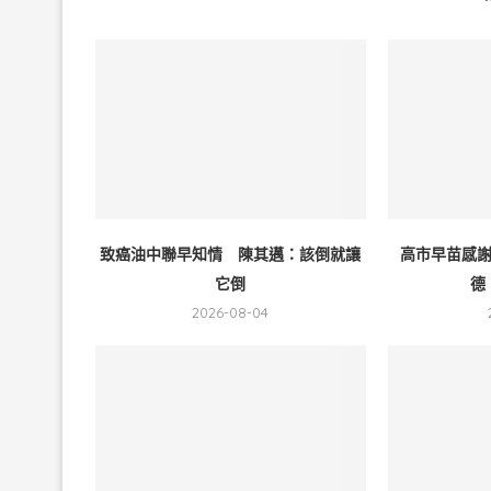
致癌油中聯早知情 陳其邁：該倒就讓
高市早苗感
它倒
德
2026-08-04