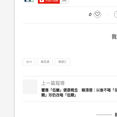
0
我
台39
陳其邁
陳建仁
上一篇報導
響應「低醣」健康概念 賴清德：以後不喝「
糖」珍奶改喝「低糖」