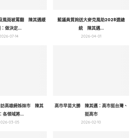
沒風雨被罵翻 陳其邁緩
藍議員質詢送大麥克風助2028選總
：做決定...
統 陳其邁...
2026-07-14
2026-04-01
督訪高雄締姊妹市 陳其
高市早苗大勝 陳其邁：高市挺台灣、
：各領域將...
挺高市
2026-03-05
2026-02-10