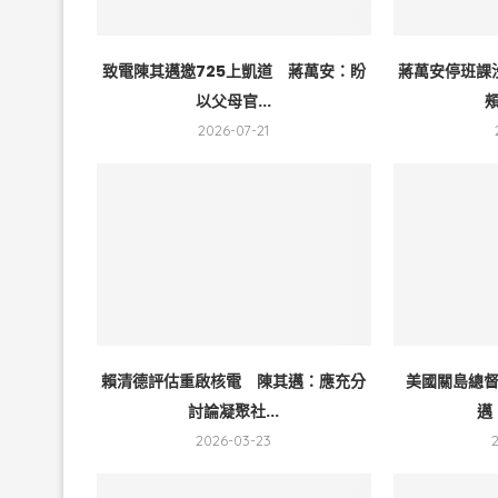
致電陳其邁邀725上凱道 蔣萬安：盼
蔣萬安停班課
以父母官...
頰
2026-07-21
賴清德評估重啟核電 陳其邁：應充分
美國關島總
討論凝聚社...
邁
2026-03-23