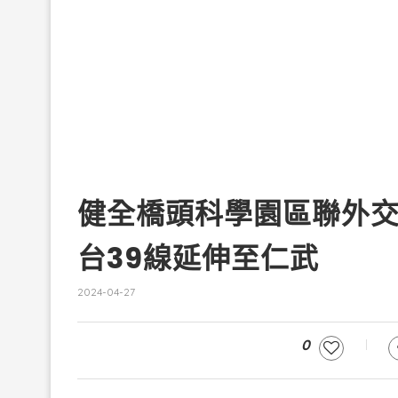
健全橋頭科學園區聯外
台39線延伸至仁武
2024-04-27
0