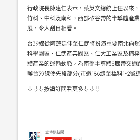
行政院長陳建仁表示，蔡英文總統上任以來，
竹科、中科及南科，西部矽谷帶的半導體產業
展，令人刮目相看。
台39線從阿蓮延伸至仁武將扮演重要南北向
科學園區、仁武產業園區、仁大工業區及楠梓
體產業的運輸動脈，為南部半導體S廊帶交通
辦台39線優先段部分(市道186線至橋科1-2號
⇩⇩⇩按讚訂閱看更多⇩⇩⇩