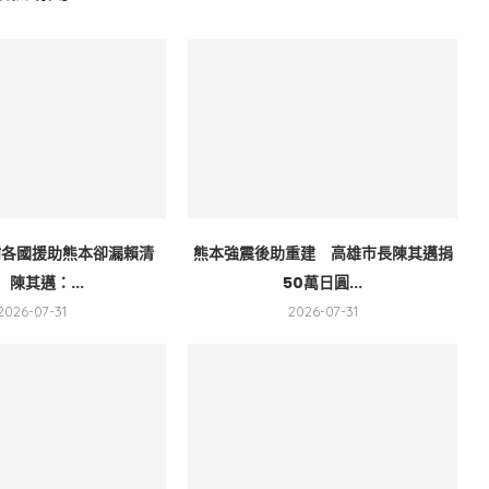
謝各國援助熊本卻漏賴清
熊本強震後助重建 高雄市長陳其邁捐
 陳其邁：...
50萬日圓...
2026-07-31
2026-07-31