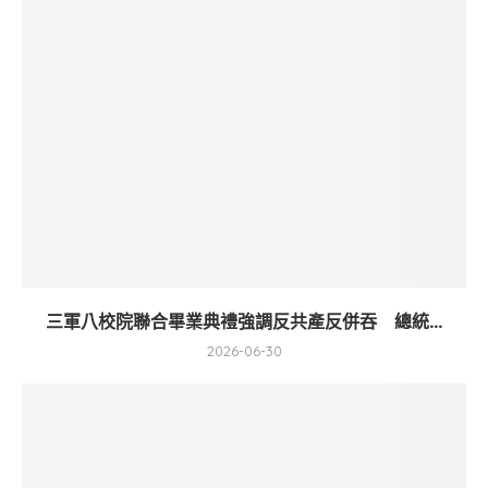
三軍八校院聯合畢業典禮強調反共產反併吞 總統...
2026-06-30