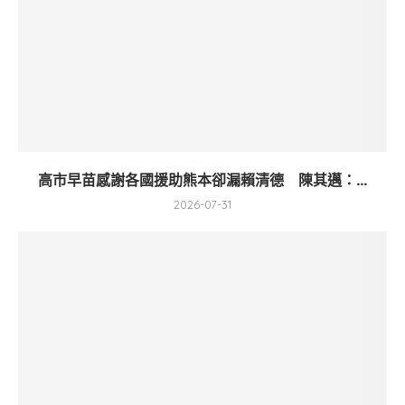
高市早苗感謝各國援助熊本卻漏賴清德 陳其邁：...
2026-07-31