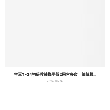
空軍T-34初級教練機墜毀2飛官喪命 總統賴...
2026-06-02