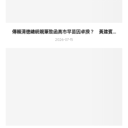
傳賴清德總統親筆致函高市早苗因卓揆？ 黃建賓...
2026-07-15