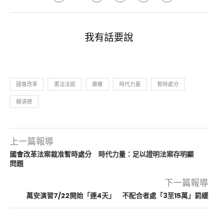
我有話要說
國會改革
憲法法庭
擴權
時代力量
暫時處分
賴清德
上一篇報導
國會改革法案裁准暫時處分 時代力量：足以證明法案存明顯
問題
下一篇報導
萬安演習7/22開始「連4天」 不配合者處「3至15萬」罰緩