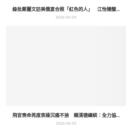
綠批鄭麗文訪美僑宴合照「紅色的人」 江怡臻酸...
2026-06-09
飛官喪命再度表達沉痛不捨 賴清德總統：全力協...
2026-06-03