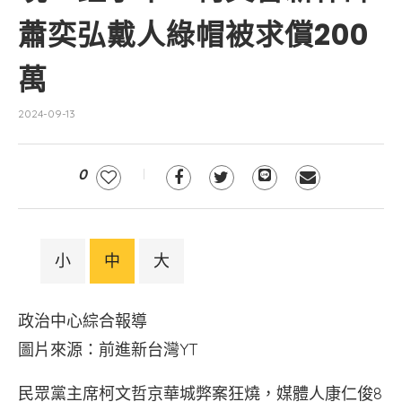
蕭奕弘戴人綠帽被求償200
萬
2024-09-13
0
小
中
大
政治中心綜合報導
圖片來源：前進新台灣YT
民眾黨主席柯文哲京華城弊案狂燒，媒體人康仁俊8