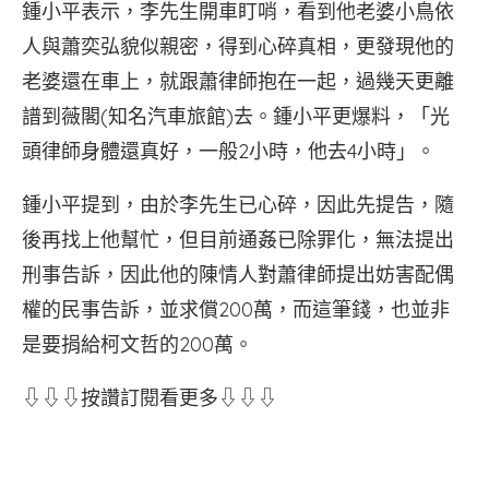
鍾小平表示，李先生開車盯哨，看到他老婆小鳥依
人與蕭奕弘貌似親密，得到心碎真相，更發現他的
老婆還在車上，就跟蕭律師抱在一起，過幾天更離
譜到薇閣(知名汽車旅館)去。鍾小平更爆料，「光
頭律師身體還真好，一般2小時，他去4小時」。
鍾小平提到，由於李先生已心碎，因此先提告，隨
後再找上他幫忙，但目前通姦已除罪化，無法提出
刑事告訴，因此他的陳情人對蕭律師提出妨害配偶
權的民事告訴，並求償200萬，而這筆錢，也並非
是要捐給柯文哲的200萬。
⇩⇩⇩按讚訂閱看更多⇩⇩⇩