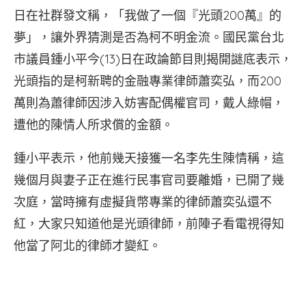
日在社群發文稱，「我做了一個『光頭200萬』的
夢」，讓外界猜測是否為柯不明金流。國民黨台北
市議員鍾小平今(13)日在政論節目則揭開謎底表示，
光頭指的是柯新聘的金融專業律師蕭奕弘，而200
萬則為蕭律師因涉入妨害配偶權官司，戴人綠帽，
遭他的陳情人所求償的金額。
鍾小平表示，他前幾天接獲一名李先生陳情稱，這
幾個月與妻子正在進行民事官司要離婚，已開了幾
次庭，當時擁有虛擬貨幣專業的律師蕭奕弘還不
紅，大家只知道他是光頭律師，前陣子看電視得知
他當了阿北的律師才變紅。