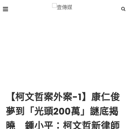
【柯文哲案外案-1】康仁俊
夢到「光頭200萬」謎底揭
曉 鍾小平：柯文哲新律師