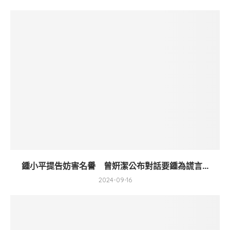
鍾小平提告妨害名譽 曾姸潔公布對話要鍾為謊言...
2024-09-16