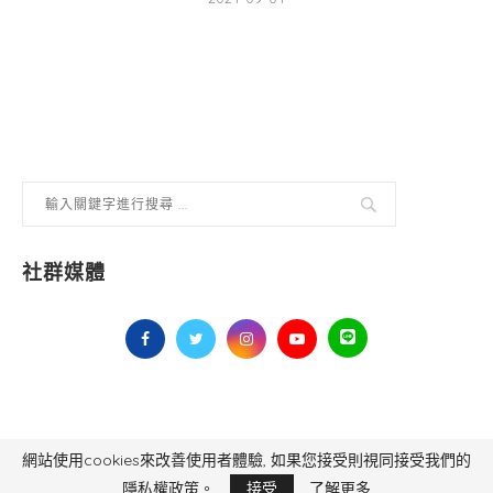
社群媒體
網站使用cookies來改善使用者體驗, 如果您接受則視同接受我們的
毅傳媒控股股份有限公司 版權所有，非經授權，不得轉載 All Right Reserved.
Yi Media Inc.
電話：02-8791-8559
隱私權政策。
接受
了解更多