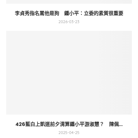
李貞秀指名罵他是狗 鍾小平：立委的素質很重要
2026-03-23
426藍白上凱道前夕清算鍾小平游淑慧？ 陳佩...
2025-04-25