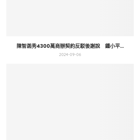
陳智菡秀4300萬商辦契約反駁後謝說 鍾小平...
2024-09-06