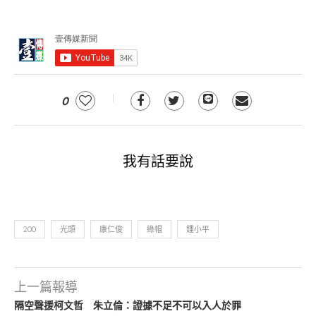
0
我有話要說
200
光頭
康仁俊
綠帽
鍾小平
上一篇報導
隔空聲援柯文哲 朱立倫：證據不足不可以入人於罪