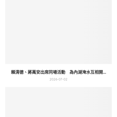
賴清德、蔣萬安出席同場活動 為內湖淹水互相開...
2026-07-02