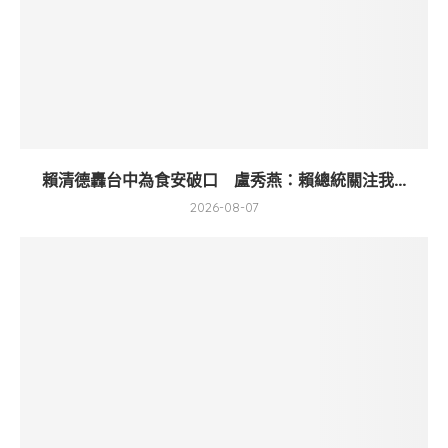
賴清德轟台中為食安破口 盧秀燕：賴總統關注我...
2026-08-07