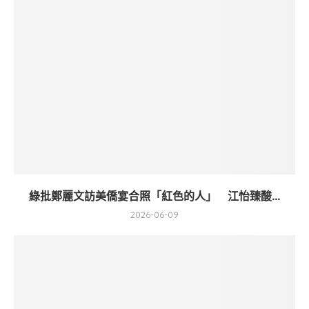
綠批鄭麗文訪美僑宴合照「紅色的人」 江怡臻酸...
2026-06-09