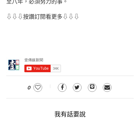
至八年，必須努力的事。
⇩⇩⇩按讚訂閱看更多⇩⇩⇩
0
我有話要說