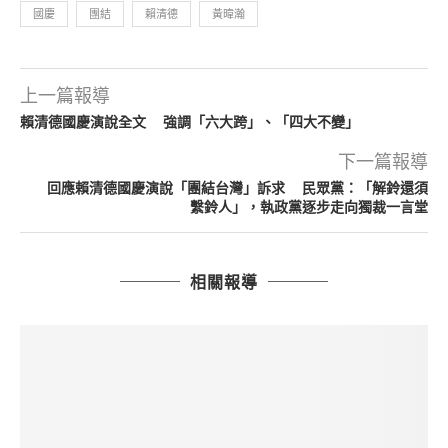
國慶
團結
賴清德
黃暐瀚
上一篇報導
賴清德國慶演說全文 強調「六大跨」、「四大不變」
下一篇報導
回應賴清德國慶演說「團結台灣」訴求 民眾黨：「解鈴還須
繫鈴人」，執政黨逐步走向獨裁一言堂
相關報導