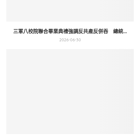
三軍八校院聯合畢業典禮強調反共產反併吞 總統...
2026-06-30