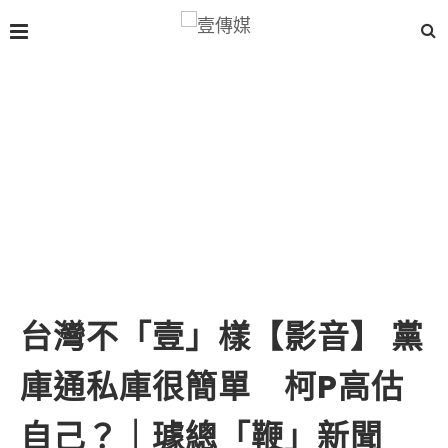
台灣不「壹」樣【影音】 黨
庫通私庫很簡單 柯P高估
自己？｜璩總「鞭」新聞