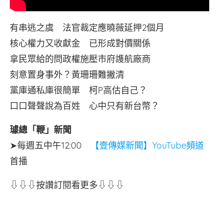
有串逃之虞 法官裁定應曉薇延押2個月
核心權力又收獻金 已形成對價關係
拿民眾給的問政權施壓市府謢航廠商
刻意置身事外？黃珊珊難撇清
黨庫通私庫很簡單 柯P高估自己？
口口聲聲說為百姓 心中只有新台幣？
璩總「鞭」新聞
➤每週五中午12:00
【壹傳媒新聞】YouTube頻道
首播
⇩⇩⇩按讚訂閱看更多⇩⇩⇩