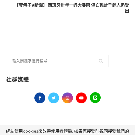
【壹傳子V新聞】 西班牙卅年一遇大暴雨 傷亡難計千餘人仍受
困
社群媒體
網站使用cookies來改善使用者體驗, 如果您接受則視同接受我們的
毅傳媒控股股份有限公司 版權所有，非經授權，不得轉載 All Right Reserved.