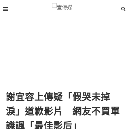
謝宜容上傳疑「假哭未掉
淚」道歉影片 網友不買單
譏諷「最佳影后」