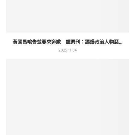
黃國昌嗆告並要求道歉 鏡週刊：踢爆政治人物惡...
2025-11-04