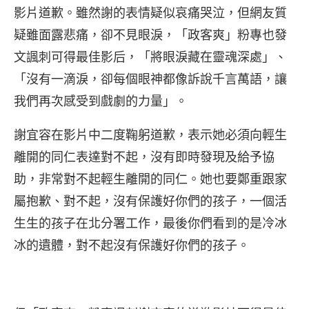
影片道歉。雖然謝的表情疑似哀痛哭泣，但網友質
疑雖面露悲痛，卻不見眼淚，「政客爽」粉專也發
文諷刺可得最佳影后，「將眼淚藏在靈魂深處」、
「沒有一滴淚，卻每個眼神都像訴說千言萬語，讓
我們再次感受到戲劇的力量」。
謝宜容在影片中二度鞠躬道歉，表示她必須向輕生
離開的同仁表達對不起，沒有即時發現及給予協
助，非常對不起輕生離開的同仁。她也要鄭重跟家
屬抱歉、對不起，沒有保護好你們的孩子，一個活
生生的孩子在北分署工作，最後你們看到的是冷冰
冰的遺體，對不起沒有保護好你們的孩子。