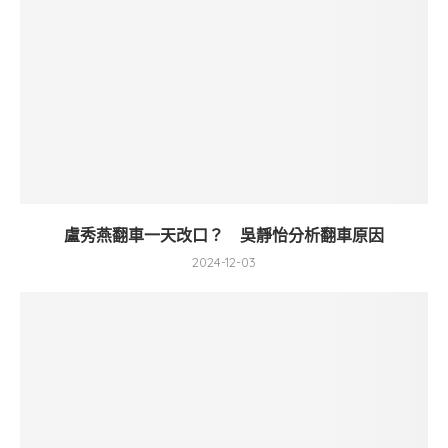
盧秀燕翻車一天改口？ 吳靜怡分析翻車原因
2024-12-03