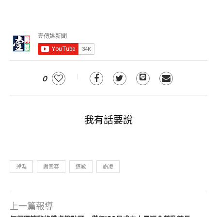
0
我有話要說
掉淚
謝宜容
道歉
霸凌
上一篇報導