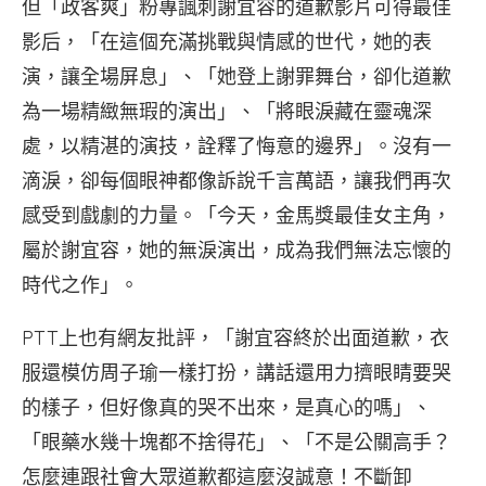
但「政客爽」粉專諷刺謝宜容的道歉影片可得最佳
影后，「在這個充滿挑戰與情感的世代，她的表
演，讓全場屏息」、「她登上謝罪舞台，卻化道歉
為一場精緻無瑕的演出」、「將眼淚藏在靈魂深
處，以精湛的演技，詮釋了悔意的邊界」。沒有一
滴淚，卻每個眼神都像訴說千言萬語，讓我們再次
感受到戲劇的力量。「今天，金馬獎最佳女主角，
屬於謝宜容，她的無淚演出，成為我們無法忘懷的
時代之作」。
PTT上也有網友批評，「謝宜容終於出面道歉，衣
服還模仿周子瑜一樣打扮，講話還用力擠眼睛要哭
的樣子，但好像真的哭不出來，是真心的嗎」、
「眼藥水幾十塊都不捨得花」、「不是公關高手？
怎麼連跟社會大眾道歉都這麼沒誠意！不斷卸