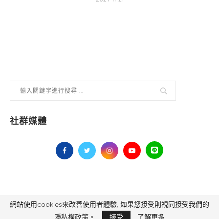
社群媒體
網站使用cookies來改善使用者體驗, 如果您接受則視同接受我們的
毅傳媒控股股份有限公司 版權所有，非經授權，不得轉載 All Right Reserved.
Yi Media Inc.
電話：02-8791-8559
隱私權政策。
接受
了解更多