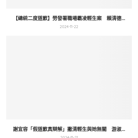
【總統二度道歉】勞發署職場霸凌輕生案 賴清德...
2024-11-22
謝宜容「假道歉真辯解」撇清輕生與她無關 游淑...
2024-11-21