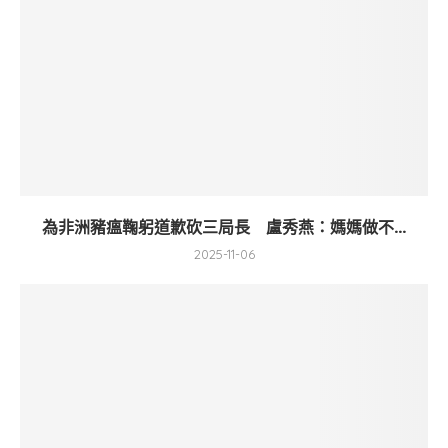
為非洲豬瘟鞠躬道歉砍三局長 盧秀燕：媽媽做不...
2025-11-06