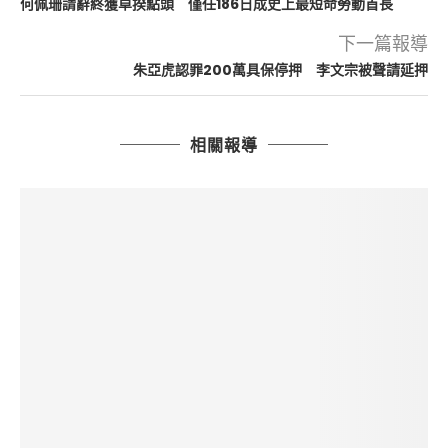
何佩珊請辭終獲卓揆點頭 僅任186日成史上最短命勞動首長
下一篇報導
朱亞虎認罪200萬具保停押 李文宗被聲請延押
相關報導