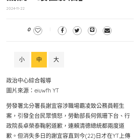
2024-11-22
0
小
中
大
政治中心綜合報導
圖片來源：eiuwfh YT
勞發署北分署長謝宜容涉職場霸凌致公務員輕生
案，引發全台民眾憤怒，勞動部長何佩珊下台、行
政院長卓榮泰鞠躬道歉，連賴清德總統都兩度道
歉。但消失多日的謝宜容直到今(22)日才在YT上傳