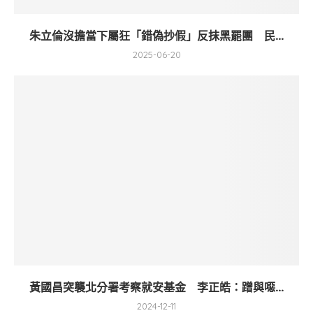
朱立倫沒擔當下屬狂「錯偽抄假」反抹黑罷團 民...
2025-06-20
黃國昌突襲北分署考察就安基金 李正皓：蹭與噁...
2024-12-11