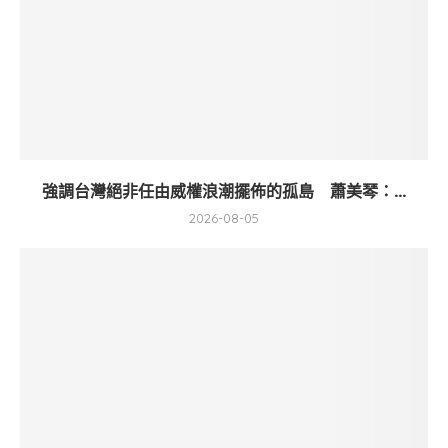
強調台灣絕非任由威權浪潮擺佈的孤島 蕭美琴：...
2026-08-05