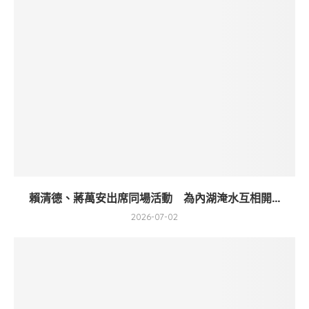
賴清德、蔣萬安出席同場活動 為內湖淹水互相開...
2026-07-02