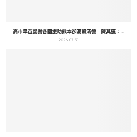
高市早苗感謝各國援助熊本卻漏賴清德 陳其邁：...
2026-07-31