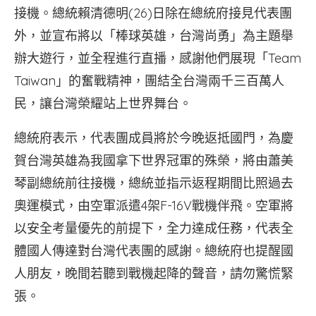
接機。總統賴清德明(26)日除在總統府接見代表團
外，並宣布將以「棒球英雄，台灣尚勇」為主題舉
辦大遊行，並全程進行直播，感謝他們展現「Team
Taiwan」的奮戰精神，團結全台灣兩千三百萬人
民，讓台灣榮耀站上世界舞台。
總統府表示，代表團成員將於今晚返抵國門，為慶
賀台灣英雄為我國拿下世界冠軍的殊榮，將由蕭美
琴副總統前往接機，總統並指示返程期間比照過去
奧運模式，由空軍派遣4架F-16V戰機伴飛。空軍將
以安全考量優先的前提下，全力達成任務，代表全
體國人傳達對台灣代表團的感謝。總統府也提醒國
人朋友，晚間若聽到戰機起降的聲音，請勿驚慌緊
張。