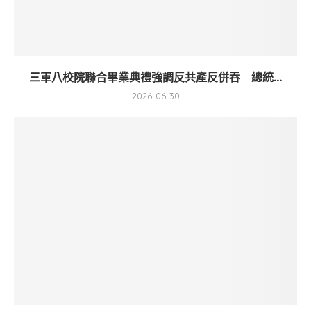
三軍八校院聯合畢業典禮強調反共產反併吞 總統...
2026-06-30