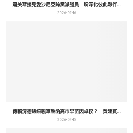
蕭美琴接見愛沙尼亞跨黨派議員 盼深化彼此夥伴...
2026-07-16
傳賴清德總統親筆致函高市早苗因卓揆？ 黃建賓...
2026-07-15