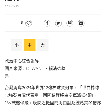
2024-11-25
0
小
中
大
政治中心綜合報導
圖片來源：CTWANT、賴清德臉
書
台灣勇奪2024年世界12強棒球賽冠軍，「世界棒球
12強賽台灣代表團」回國歸程將由空軍派遣4架F-
16V戰機伴飛，晚間返抵國門將由副總統蕭美琴帶隊