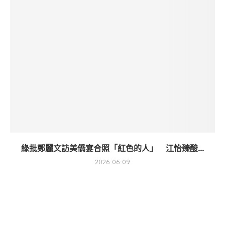
綠批鄭麗文訪美僑宴合照「紅色的人」 江怡臻酸...
2026-06-09