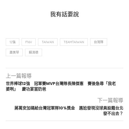
我有話要說
12強
F16V
TAIWAN
TEAMTAIWAN
台灣隊
蕭美琴
賴清德
上一篇報導
世界棒球12強 冠軍賽MVP台灣隊長陳傑憲 賽後急尋「我老
婆咧」 慶功宴當奶爸
下一篇報導
蔣萬安加碼給台灣冠軍隊10%獎金 尷尬發現沒球員設籍台北
發不出去？