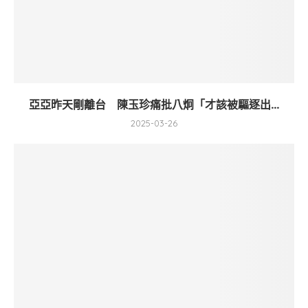
亞亞昨天剛離台 陳玉珍痛批八炯「才該被驅逐出...
2025-03-26