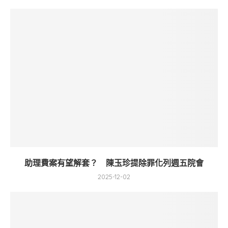
助理費案有望解套？ 陳玉珍提除罪化列週五院會
2025-12-02