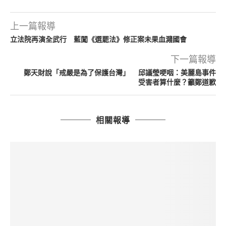
上一篇報導
立法院再演全武行 藍闖《選罷法》修正案未果血濺國會
下一篇報導
鄭天財說「戒嚴是為了保護台灣」 邱議瑩哽咽：美麗島事件
受害者算什麼？籲鄭道歉
相關報導