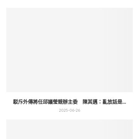
駁斥外傳將任邱議瑩競辦主委 陳其邁：亂放話是...
2025-06-26