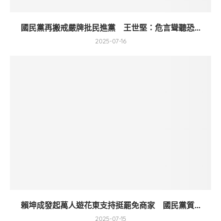
國民黨再搬戒嚴牌批民進黨 王世堅：危言聳聽恐...
2025-07-16
賴坤成發起萬人遊花東支持挺罷免商家 國民黨質...
2025-07-15