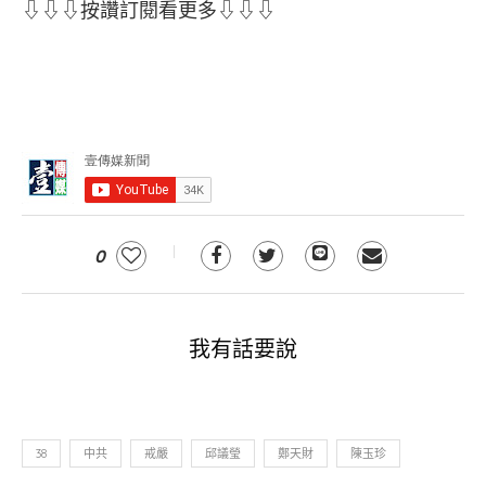
⇩⇩⇩按讚訂閱看更多⇩⇩⇩
0
我有話要說
38
中共
戒嚴
邱議瑩
鄭天財
陳玉珍