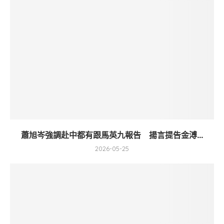
蕭旭岑強調赴中都有跟馬英九報告 揚言提告金溥...
2026-05-25