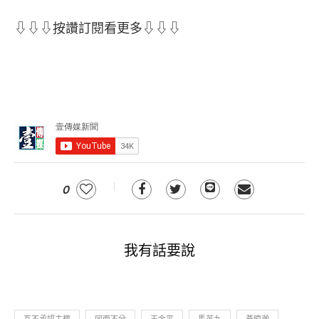
⇩⇩⇩按讚訂閱看更多⇩⇩⇩
0
我有話要說