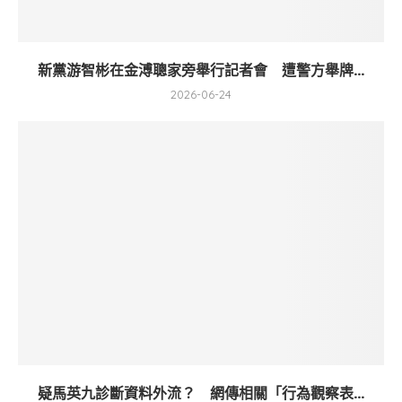
新黨游智彬在金溥聰家旁舉行記者會 遭警方舉牌...
2026-06-24
疑馬英九診斷資料外流？ 網傳相關「行為觀察表...