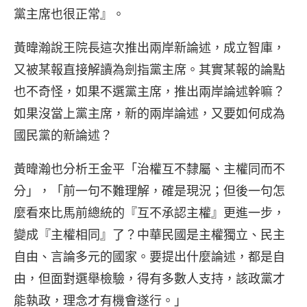
黨主席也很正常』。
黃暐瀚說王院長這次推出兩岸新論述，成立智庫，
又被某報直接解讀為劍指黨主席。其實某報的論點
也不奇怪，如果不選黨主席，推出兩岸論述幹嘛？
如果沒當上黨主席，新的兩岸論述，又要如何成為
國民黨的新論述？
黃暐瀚也分析王金平「治權互不隸屬、主權同而不
分」，「前一句不難理解，確是現況；但後一句怎
麼看來比馬前總統的『互不承認主權』更進一步，
變成『主權相同』了？中華民國是主權獨立、民主
自由、言論多元的國家。要提出什麼論述，都是自
由，但面對選舉檢驗，得有多數人支持，該政黨才
能執政，理念才有機會遂行。」