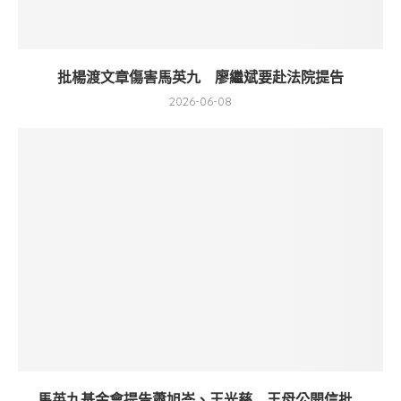
批楊渡文章傷害馬英九 廖繼斌要赴法院提告
2026-06-08
馬英九基金會提告蕭旭岑、王光慈 王母公開信批...