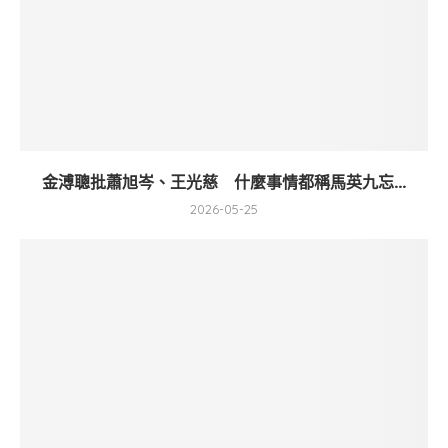
金溥聰批蕭旭岑、王光慈 什麼事情都稱馬英九忘...
2026-05-25