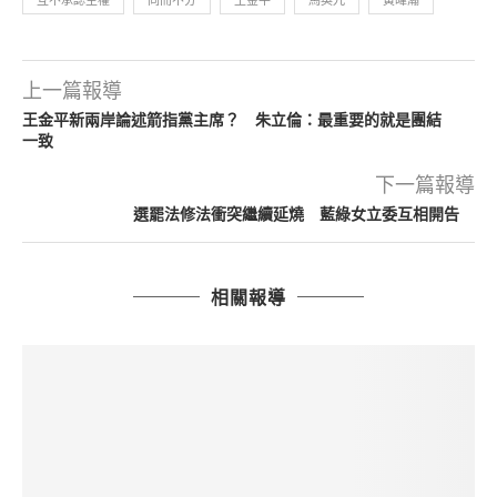
互不承認主權
同而不分
王金平
馬英九
黃暐瀚
上一篇報導
王金平新兩岸論述箭指黨主席？ 朱立倫：最重要的就是團結
一致
下一篇報導
選罷法修法衝突繼續延燒 藍綠女立委互相開告
相關報導