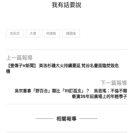
我有話要說
告別式
大便
柯建銘
韓國瑜
上一篇報導
【壹傳子V新聞】 美洛杉磯大火持續蔓延 梵谷名畫面臨焚毀危
機
下一篇報導
吳宗憲拿「野百合」類比「111釘孤支」？ 吳思瑤：不倫不類
褻瀆35年前廣場上的年輕學子
相關報導