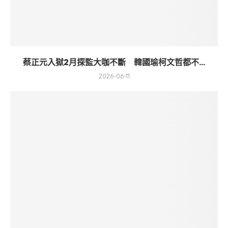
蔡正元入獄2月探監大咖不斷 韓國瑜柯文哲都不...
2026-06-11