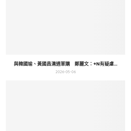
與韓國瑜、黃國昌溝通軍購 鄭麗文：+N有疑慮...
2026-05-06