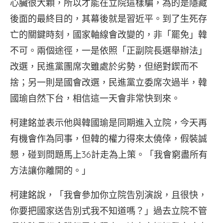
心臟很大顆，所以才能在立院這樣騙，為的是隱藏
後面的最終目的，其幕後就是習近平。到了生死存
亡的關鍵時刻，國家軸線會改變的，非「罷免」韓
不可。兩個途徑，一是依照「正副院長選舉辦法」
改選，民進黨團席次雖處於劣勢，但絕對鍥而不
捨；另一則是國會改選，民進黨立委席次過半，韓
國瑜自然下台，相信這一天會非常快到來。
柯建銘並表示他與韓國瑜是同期進入立院，今天再
有機會作為同事，但韓的權力得來太僥倖，假裝誠
懇，碰到問題馬上36計走為上策。「我會窮盡所有
方法讓你離開的。」
柯建銘說，「我會參加你立院告別演說，且很快，
你要把國家送告別式我不知道嗎？」過去立院不管