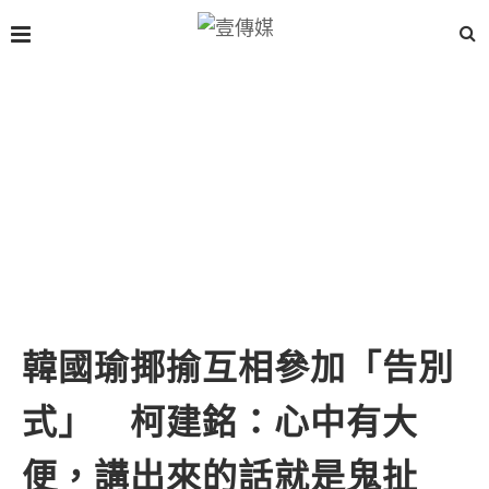
韓國瑜揶揄互相參加「告別
式」 柯建銘：心中有大
便，講出來的話就是鬼扯