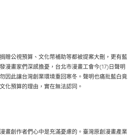
會臉書
捐贈公視預算、文化幣補助等都被提案大刪，更有藍
漫畫家們深感擔憂，台北市漫畫工會今(17)日聲明
勿因此讓台灣創業環境重回寒冬。聲明也痛批藍白竟
文化預算的理由，實在無法認同。
漫畫創作者們心中是充滿憂慮的。臺灣原創漫畫產業