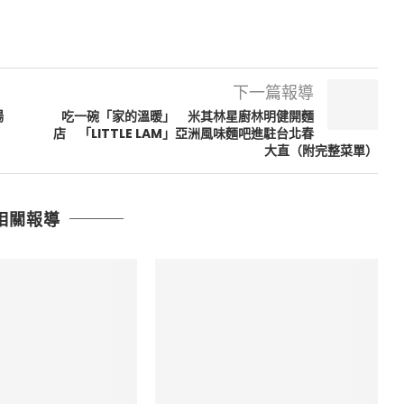
下一篇報導
楊
吃一碗「家的溫暖」 米其林星廚林明健開麵
店 「LITTLE LAM」亞洲風味麵吧進駐台北春
大直（附完整菜單）
相關報導