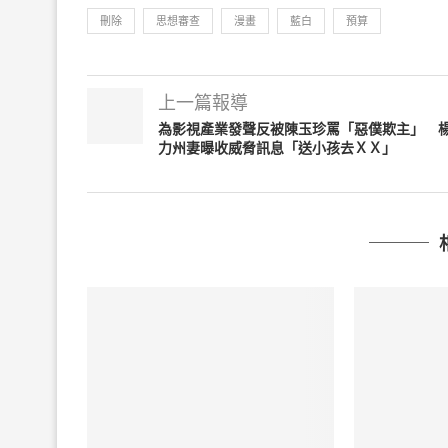
刪除
思想審查
漫畫
藍白
預算
上一篇報導
為影視產業發聲反被陳玉珍罵「惡僕欺主」 
力州妻曝收威脅訊息「送小孩去ＸＸ」