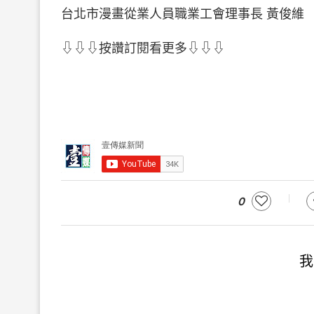
台北市漫畫從業人員職業工會理事長 黃俊維
⇩⇩⇩按讚訂閱看更多⇩⇩⇩
0
我