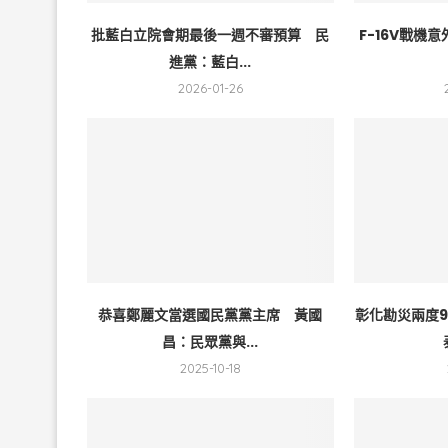
批藍白立院會期最後一週不審預算 民
F-16V戰機
進黨：藍白...
2026-01-26
恭喜鄭麗文當選國民黨黨主席 黃國
彰化勘災兩度
昌：民眾黨與...
2025-10-18