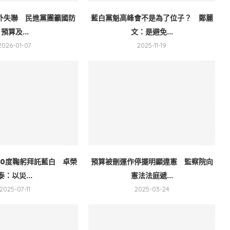
意外失聯 民進黨團籲國防
藍白黨魁高峰會不是為了位子？ 鄭麗
預算及...
文：是避免...
2026-01-07
2025-11-19
90度鞠躬拜託藍白 卓榮
預算被刪運作停擺明顯違憲 監察院向
泰：以災...
憲法法庭遞...
2025-07-11
2025-03-24