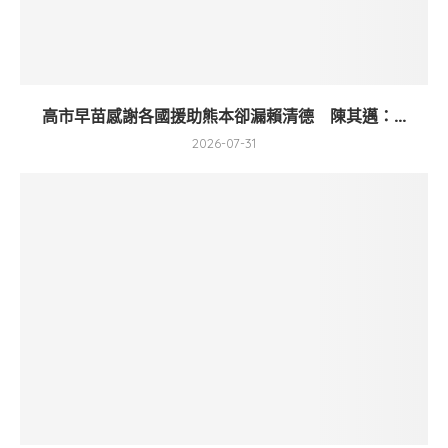
高市早苗感謝各國援助熊本卻漏賴清德 陳其邁：...
2026-07-31