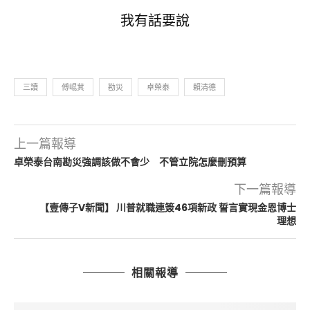
我有話要說
三讀
傅崐萁
勘災
卓榮泰
賴清德
上一篇報導
卓榮泰台南勘災強調該做不會少 不管立院怎麼刪預算
下一篇報導
【壹傳子V新聞】 川普就職連簽46項新政 誓言實現金恩博士
理想
相關報導