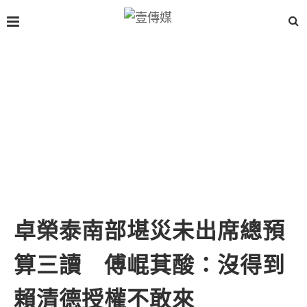
卓榮泰南部堪災未出席總預
算三讀 傅崐萁酸：沒得到
賴清德授權不敢來