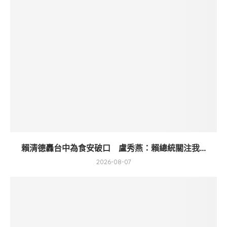
賴清德轟台中為食安破口 盧秀燕：賴總統關注我...
2026-08-07