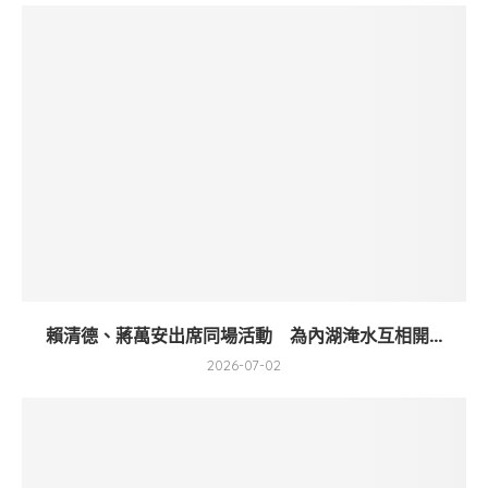
賴清德、蔣萬安出席同場活動 為內湖淹水互相開...
2026-07-02