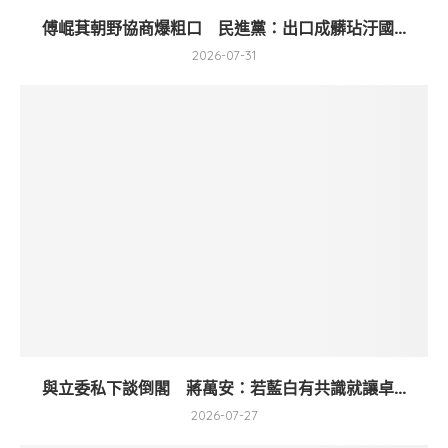
傅崐萁朝野協商爆粗口 民進黨：出口成髒玷汙國...
2026-07-31
與立委私下談倒閣 蔣萬安：若藍白有共識就讓卓...
2026-07-27