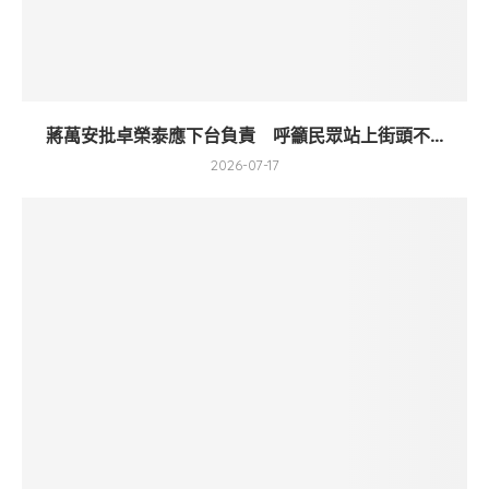
蔣萬安批卓榮泰應下台負責 呼籲民眾站上街頭不...
2026-07-17