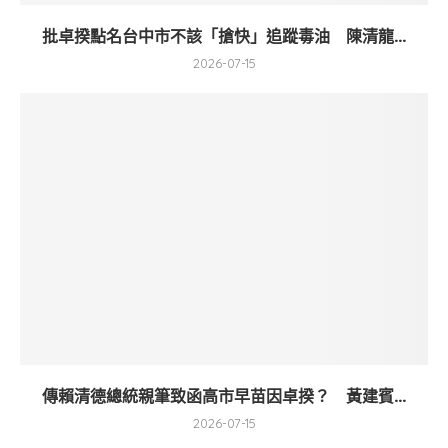
批卓揆點名台中市不該「搶快」追蹤毒油 陳清龍...
2026-07-15
傳賴清德總統親筆致函高市早苗因卓揆？ 黃建賓...
2026-07-15