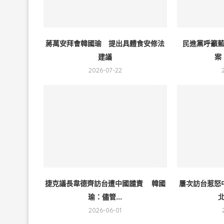
蔣萬安拜會韓國瑜 提出具體食安修法
民進黨呼籲
建議
案
2026-07-22
捷克議長韋德齊訪台遭中國譴責 韓國
屢次訪台惹怒
瑜：儘管...
北
2026-06-01