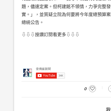
題，儘速定案。但柯建銘不領情，力爭完整發
實。」，並質疑立院為何要將今年度總預算案
總統公告。
⇩⇩⇩按讚訂閱看更多⇩⇩⇩
0
我