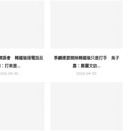
釋誤會 韓國瑜接電話反
季麟連要開除韓國瑜只是打手 吳子
：打來是...
嘉：鄭麗文訪...
2026-04-30
2026-04-30