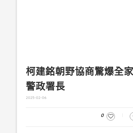
柯建銘朝野協商驚爆全
警政署長
2025-02-06
0