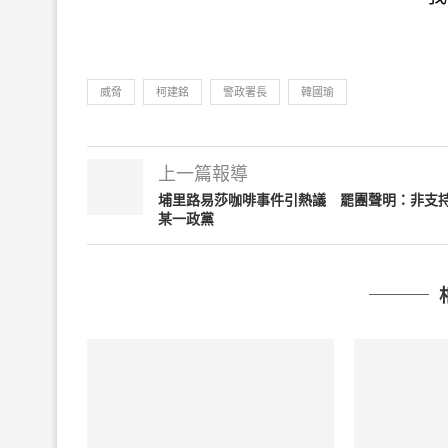
威脅
柯建銘
警政署長
韓國瑜
上一篇報導
埔里路易莎咖啡事件引熱議 罷團聲明：非支
某一政黨