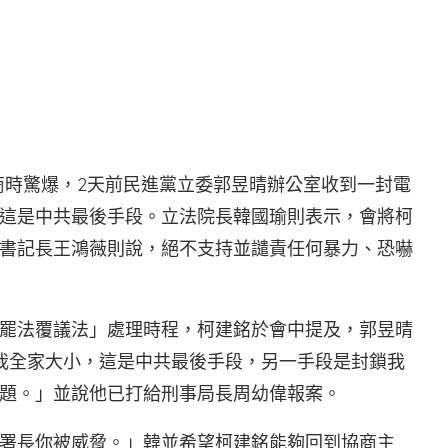
商時驚爆，2天前民進黨立委郭昱晴辦公室收到一封電
這是中共最後手段。立法院長韓國瑜則表示，會將柯
書記長王鴻薇則說，絕不支持並譴責任何暴力、恐嚇
罷法覆議法」處理時程，柯建銘於會中提及，郭昱晴
我全家大小，這是中共最後手段，另一手段是封鎖我
題。」並說他已打給刑事局長周幼偉報案。
署長你被威脅。」韓並希望柯建銘能夠回到協商主