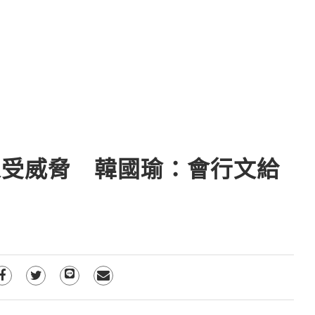
家受威脅 韓國瑜：會行文給