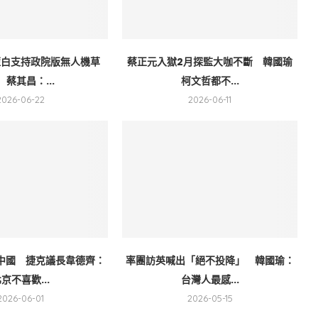
藍白支持政院版無人機草
蔡正元入獄2月探監大咖不斷 韓國瑜
 蔡其昌：...
柯文哲都不...
2026-06-22
2026-06-11
中國 捷克議長韋德齊：
率團訪英喊出「絕不投降」 韓國瑜：
京不喜歡...
台灣人最感...
2026-06-01
2026-05-15