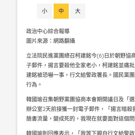
小
中
大
政治中心綜合報導
圖片來源：網路翻攝
立法院民進黨團總召柯建銘今(6)日於朝野協
子郵件，揚言要殺他全家老小，柯建銘並痛批
建銘被恐嚇一事，行文給警政署長。國民黨團
行為。
韓國瑜召集朝野黨團協商本會期開議日及「選
辦公室2天前接獲一封電子郵件，「揚言暗殺
臉書流量，變成死的，我現在就要面對這個問
韓國瑜則回應表示，「我等下親自行文給警政