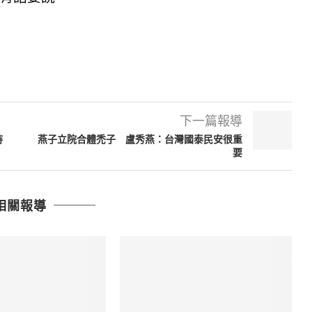
下一篇報導
持
燕子立院合體禿子 盧秀燕：台灣國泰民安很重
要
相關報導