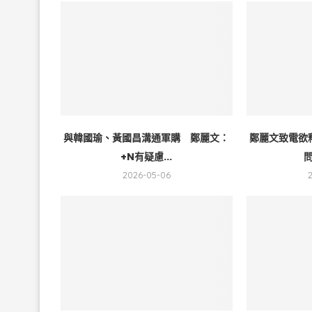
與韓國瑜、黃國昌溝通軍購 鄭麗文：
鄭麗文致電欲
+N有疑慮...
問
2026-05-06