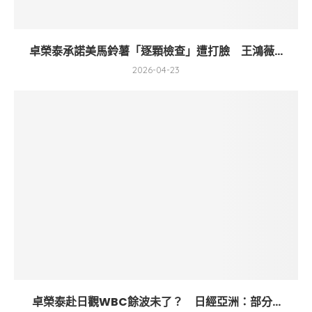
卓榮泰承諾美馬鈴薯「逐顆檢查」遭打臉 王鴻薇...
2026-04-23
卓榮泰赴日觀WBC餘波未了？ 日經亞洲：部分...