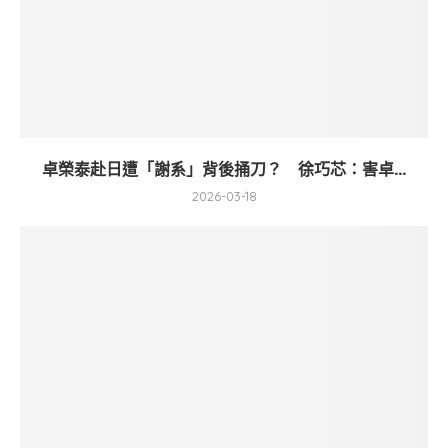
卓榮泰赴日遭「謝系」背後捅刀？ 徐巧芯：害卓...
2026-03-18