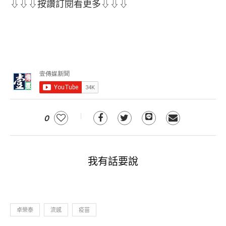
⇩⇩⇩按讚訂閱看更多⇩⇩⇩
0
我有話要說
卓榮泰
流感
疫苗