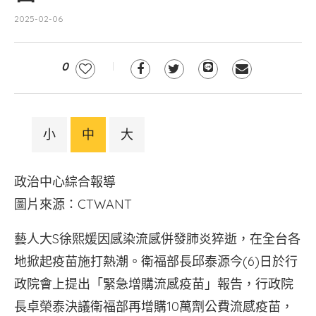
2025-02-06
0
小
中
大
政治中心綜合報導
圖片來源：CTWANT
藝人大S徐熙媛因感染流感併發肺炎猝逝，在全台各
地掀起疫苗施打熱潮。衛福部長邱泰源今(6)日於行
政院會上提出「緊急增購流感疫苗」報告，行政院
長卓榮泰決議衛福部再增購10萬劑公費流感疫苗，