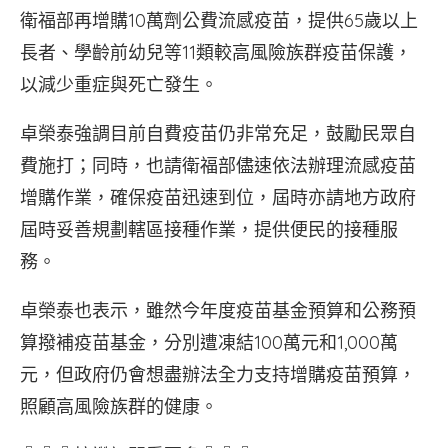
衛福部再增購10萬劑公費流感疫苗，提供65歲以上
長者、學齡前幼兒等11類較高風險族群疫苗保護，
以減少重症與死亡發生。
卓榮泰強調目前自費疫苗仍非常充足，鼓勵民眾自
費施打；同時，也請衛福部儘速依法辦理流感疫苗
增購作業，確保疫苗迅速到位，屆時亦請地方政府
屆時妥善規劃轄區接種作業，提供便民的接種服
務。
卓榮泰也表示，雖然今年度疫苗基金預算和公務預
算撥補疫苗基金，分別遭凍結100萬元和1,000萬
元，但政府仍會想盡辦法全力支持增購疫苗預算，
照顧高風險族群的健康。