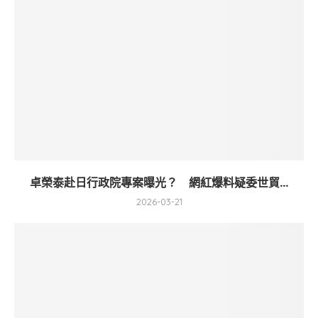
卓榮泰赴日行政院專案曝光？ 網紅爆料疑委世貿...
2026-03-21