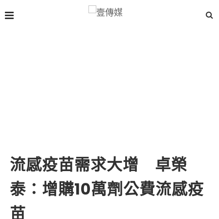
流感疫苗需求大增 卓榮
泰：增購10萬劑公費流感疫
苗