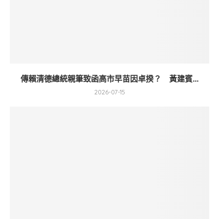
傳賴清德總統親筆致函高市早苗因卓揆？ 黃建賓...
2026-07-15