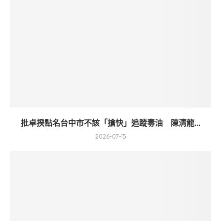
批卓揆點名台中市不該「搶快」追蹤毒油 陳清龍...
2026-07-15