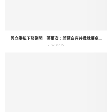
與立委私下談倒閣 蔣萬安：若藍白有共識就讓卓...
2026-07-27