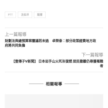
PTT
沈伯洋
酸爆
上一篇報導
財劃法與總預算案覆議若未過 卓榮泰：部分政策經費地方政
府將共同負擔
下一篇報導
【壹傳子V新聞】 日本岩手山火死灰復燃 居民撤離仍尋獲罹難
者
相關報導