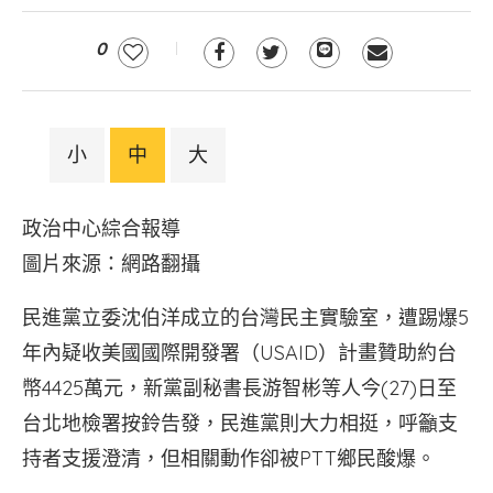
0
小
中
大
政治中心綜合報導
圖片來源：網路翻攝
民進黨立委沈伯洋成立的台灣民主實驗室，遭踢爆5
年內疑收美國國際開發署（USAID）計畫贊助約台
幣4425萬元，新黨副秘書長游智彬等人今(27)日至
台北地檢署按鈴告發，民進黨則大力相挺，呼籲支
持者支援澄清，但相關動作卻被PTT鄉民酸爆。