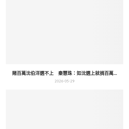
賭百萬沈伯洋選不上 秦慧珠：如沈選上就捐百萬...
2026-05-29