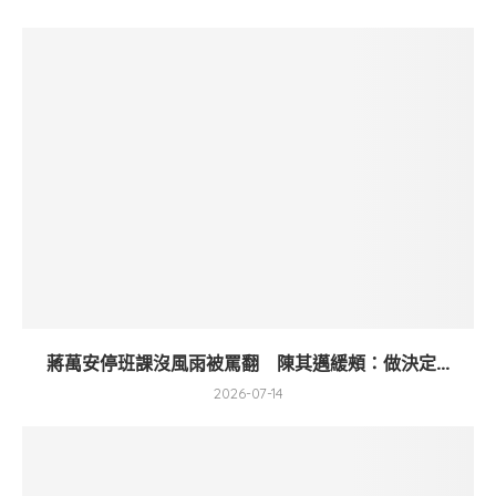
蔣萬安停班課沒風雨被罵翻 陳其邁緩頰：做決定...
2026-07-14