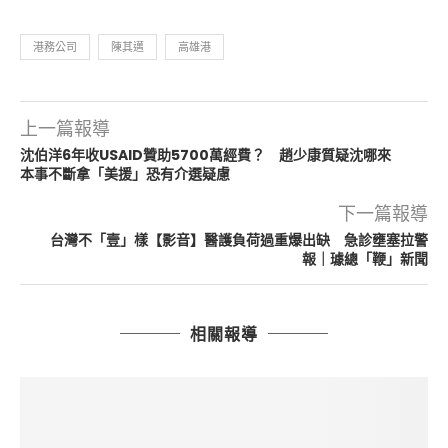
港務公司
陳其邁
高雄港
上一篇報導
沈伯洋6年收USAID贊助5700萬經費？ 趙少康質疑沈哪來
本事不斷拿「美援」恐有介選疑慮
下一篇報導
台灣不「壹」樣【影音】醫護負荷過重爆出缺 急診壅塞拉警
報｜璩總「鞭」新聞
相關報導