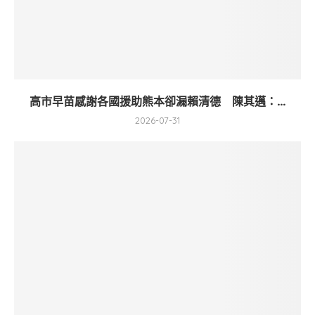
高市早苗感謝各國援助熊本卻漏賴清德 陳其邁：...
2026-07-31