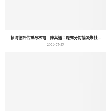
賴清德評估重啟核電 陳其邁：應充分討論凝聚社...
2026-03-23