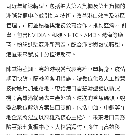
司近年加速轉型，包括擴大第六貨櫃及第七貨櫃的
洲際貨櫃中心並引進AI技術，改善港口效率及港區
管理；市府並積極與港務公司合作，推動亞灣2.0計
畫，包含NVIDIA、和碩、HTC、AMD、鴻海等廠
商，紛紛進駐亞洲新灣區，配合淨零與數位轉型，
港區未來發展十分值得期待。
陳其邁強調，高雄港蛻變代表高雄華麗轉身，疫情
期間快篩、隔離等各項措施，讓數位化及人工智慧
技術應用加速落地，帶給港口智慧轉型發展新契
機；高雄港從過去生產外銷、運送的香蕉碼頭，蛻
變為數位解決方案出口碼頭，包括中油、中鋼等在
地企業將建立以高雄為核心主權AI，未來港口業務
隨著第七貨櫃中心、大林蒲遷村，將往南高雄移