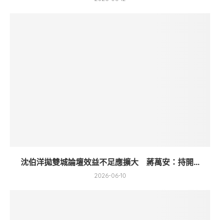
沈伯洋拋雙城論壇效益不足應擴大 蔣萬安：持開...
2026-06-10