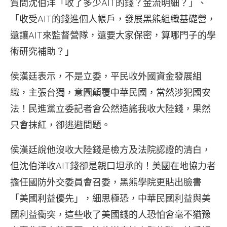
質問沈伯洋「收了多少AIT的錢？金流明細？」、
「收受AIT的錢進個人帳戶，發展黑熊組織基礎營，
還讓AIT來監督營隊，還要大家保密，算哪門子的學
術研究補助？」
侯漢廷表示，不是立委，平民收外國資金發展組
織，主張台獨，意圖顛覆中華民國，當然涉犯國安
法！民進黨立委記者會公然造謠我收大陸錢，果然
只會抹紅，卻逃避問題。
侯漢廷說他沒收大陸錢是檢方及法院認證的清白，
但沈伯洋收AIT錢卻是親口坦承的！美國在地協力者
擔任國防外交委員會召委，黑熊學院更貼出臉書
「美國利益優先」，細思極恐，中華民國利益與美
國利益衝突，這些收了美國錢的人恐怕會毫不猶豫