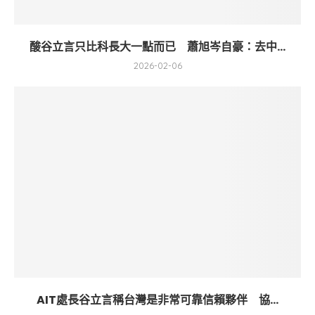
酸谷立言只比科長大一點而已 蕭旭岑自豪：去中...
2026-02-06
AIT處長谷立言稱台灣是非常可靠信賴夥伴 協...