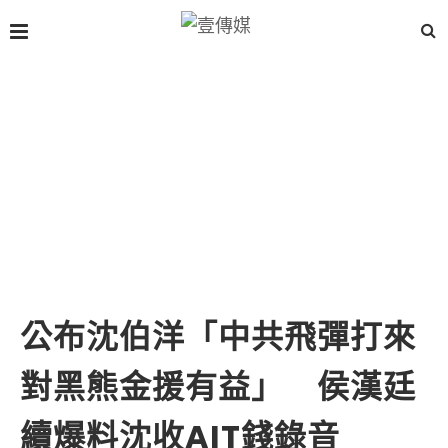
公布沈伯洋「中共飛彈打來
對黑熊金援有益」 侯漢廷
續爆料沈收AIT錢錄音