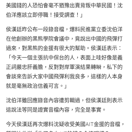
美國錢的人恐怕會毫不猶豫出賣背叛中華民國！沈
伯洋應該立即停職！接受調查！」
侯漢廷昨公布一段錄音檔，爆料民進黨立委沈伯洋
在他創辦的黑熊學院會議中，竟說出中國的飛彈打
過來，對黑熊的金援有很大的幫助。侯漢廷表示：
「今天一個主張抗中保台的人，表面上哇好像是義
正詞嚴忠肝義膽，反對對岸軍演結果轉瞬，私下的
會談來告訴大家中國飛彈利我良多，這樣的人本身
就是毫無政治信義可言。」
沈伯洋雖回應錄音內容遭剪輯過，但侯漢廷則表示
這說法等同是證實音檔內容，完全是事實。
今天侯漢廷再次爆料沈疑收受美國AIT金援的音檔，