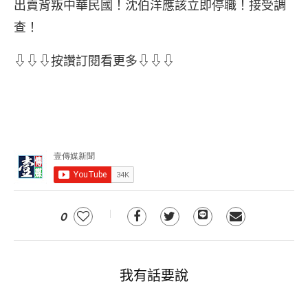
出賣背叛中華民國！沈伯洋應該立即停職！接受調
查！
⇩⇩⇩按讚訂閱看更多⇩⇩⇩
0
我有話要說