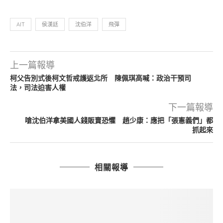
AIT
侯漢廷
沈伯洋
飛彈
上一篇報導
柯父告別式後柯文哲戒護返北所 陳佩琪高喊：政治干預司
法，司法迫害人權
下一篇報導
嗆沈伯洋拿美國人錢販賣恐懼 趙少康：應把「張憲義們」都
抓起來
相關報導