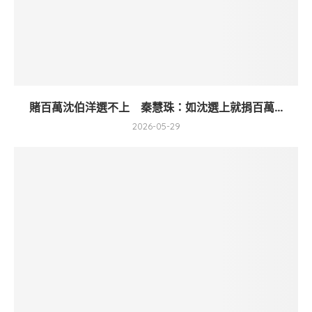
賭百萬沈伯洋選不上 秦慧珠：如沈選上就捐百萬...
2026-05-29