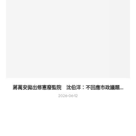
蔣萬安拋出修憲廢監院 沈伯洋：不回應市政議題...
2026-06-12