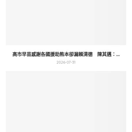
高市早苗感謝各國援助熊本卻漏賴清德 陳其邁：...
2026-07-31