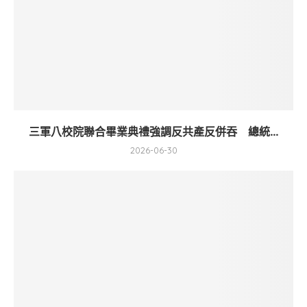
三軍八校院聯合畢業典禮強調反共產反併吞 總統...
2026-06-30