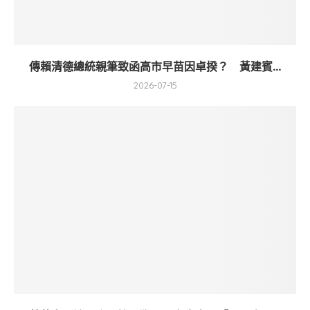
傳賴清德總統親筆致函高市早苗因卓揆？ 黃建賓...
2026-07-15