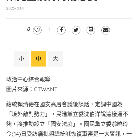
2025-03-14
0
小
中
大
政治中心綜合報導
圖片來源：CTWANT
總統賴清德在國安高層會議後談話，定調中國為
「境外敵對勢力」，民進黨立委沈伯洋說這樣還不
夠，將推動設立「國安法庭」。國民黨立委翁曉玲
今(14)日受訪痛批賴總統喊恢復軍審是一大警訊，一