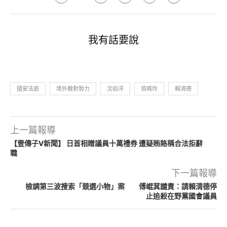
我有話要說
國安法庭
境外敵對勢力
沈伯洋
翁曉玲
賴清德
上一篇報導
【壹傳子V新聞】 日首相贈議員十萬禮券 遭疑賄賂稱合法拒辭
職
下一篇報導
檢調第三波搜索「競選小物」案 傅崐萁譴責：請賴清德停
止追殺在野黨國會議員