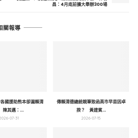
昌：4月底前擴大舉辦300場
相關報導
謝各國援助熊本卻漏賴清
傳賴清德總統親筆致函高市早苗因卓
 陳其邁：...
揆？ 黃建賓...
2026-07-31
2026-07-15