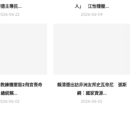
德主導民...
人」 江怡臻酸...
2026-06-22
2026-06-09
初級教練機墜毀2飛官喪命
賴清德出訪非洲友邦史瓦帝尼 張斯
總統賴...
綱：國家資源...
2026-06-02
2026-06-02