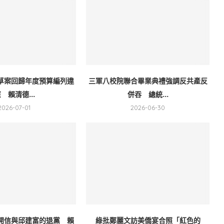
草案回歸年度預算編列違
三軍八校院聯合畢業典禮強調反共產反
 賴清德...
併吞 總統...
2026-07-01
2026-06-30
開信與邱建富的退黨 賴
綠批鄭麗文訪美僑宴合照「紅色的