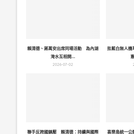
賴清德、蔣萬安出席同場活動 為內湖
批藍白無人機
淹水互相開...
憲
2026-07-02
聯手反跨國鎮壓 賴清德：持續與國際
喜樂島統一公