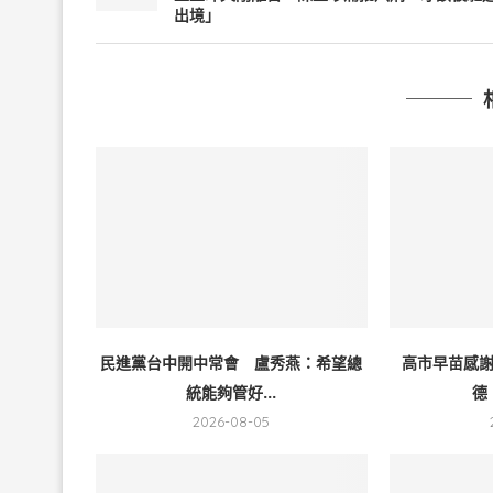
出境」
民進黨台中開中常會 盧秀燕：希望總
高市早苗感
統能夠管好...
德
2026-08-05