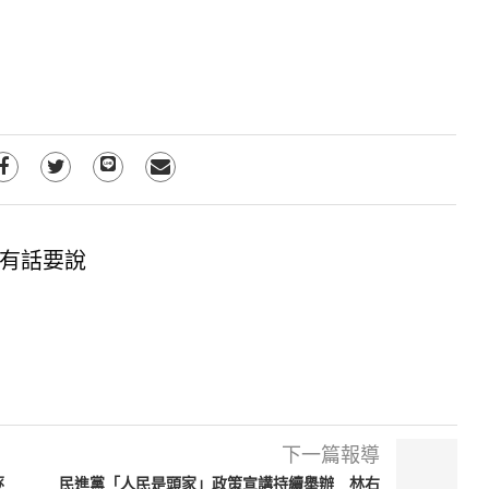
有話要說
下一篇報導
逐
民進黨「人民是頭家」政策宣講持續舉辦 林右