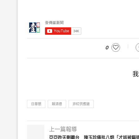
0
我
日華懇
賴清德
非紅供應鏈
上一篇報導
亞亞昨天剛離台 陳玉珍痛批八炯「才該被驅