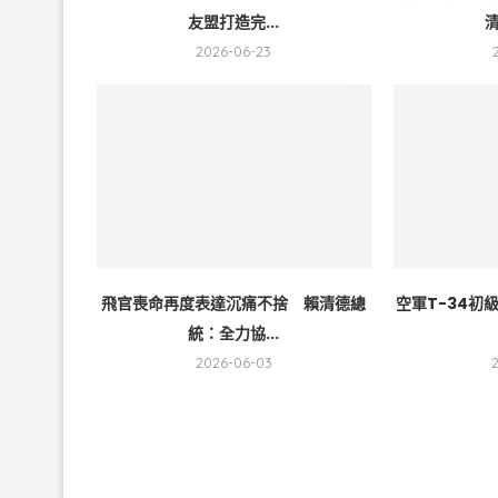
友盟打造完...
清
2026-06-23
飛官喪命再度表達沉痛不捨 賴清德總
空軍T-34
統：全力協...
2026-06-03