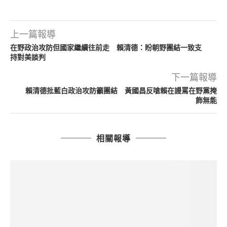
上一篇報導
在野政治攻防但國家繼續往前走 賴清德：盼朝野團結一致支
持對美談判
下一篇報導
賴清德批藍白政治攻防籲團結 黃國昌反嗆賴在謾罵在野黨掩
飾無能
相關報導