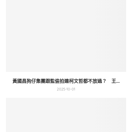
黃國昌狗仔集團跟監偷拍連柯文哲都不放過？ 王...
2025-10-01