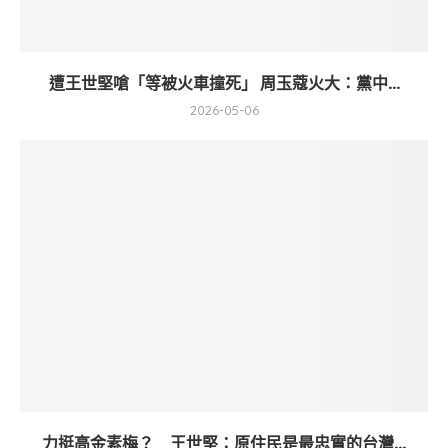
遭王世堅嗆「等被火車撞死」 周玉蔻火大：黨中...
2026-05-06
力挺高金素梅？ 王世堅：原住民是最忠實的台灣...