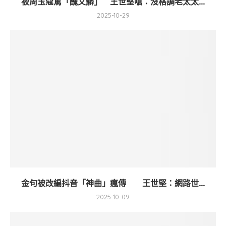
被周玉蔻罵「醜又髒」 王世堅嗆：沒格調老太太...
2025-10-29
金句被改編抖音「神曲」瘋傳 王世堅：網路世...
2025-10-09