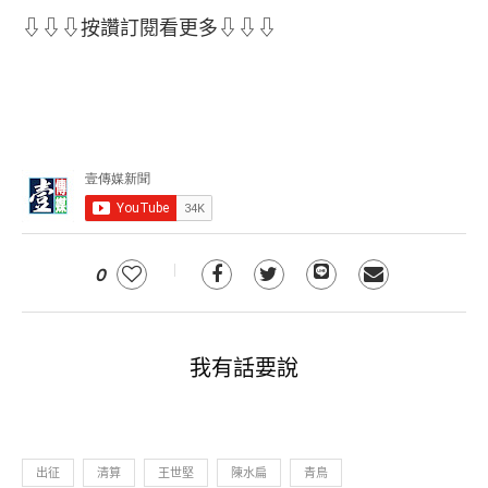
⇩⇩⇩按讚訂閱看更多⇩⇩⇩
0
我有話要說
出征
清算
王世堅
陳水扁
青鳥