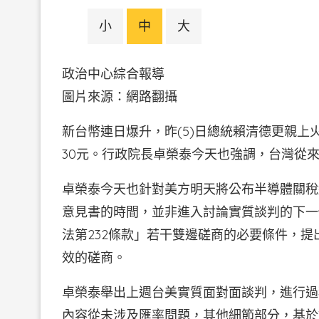
小
中
大
政治中心綜合報導
圖片來源：網路翻攝
新台幣連日爆升，昨(5)日總統賴清德更親上
30元。行政院長卓榮泰今天也強調，台灣從
卓榮泰今天也針對美方明天將公布半導體關稅
意見書的時間，並非進入討論實質談判的下一
法第232條款」若干雙邊磋商的必要條件，
效的磋商。
卓榮泰舉出上週台美實質面對面談判，進行過
內容從未涉及匯率問題，其他細節部分，基於