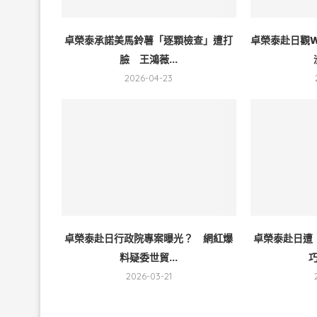
卓榮泰承諾美馬鈴薯「逐顆檢查」遭打
卓榮泰赴日觀
臉 王鴻薇...
2026-04-23
卓榮泰赴日行政院專案曝光？ 網紅爆
卓榮泰赴日遭
料疑委世貿...
巧
2026-03-21