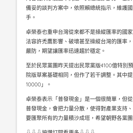
備妥的談判方案中，依照賴總統指示，維護國
手。
卓榮泰也重申台灣從來都不是操縱匯率的國家
法容許禿鷹影響、破壞甚至操縱台灣的匯率，
嚴防，期望讓匯率迅速趨於穩定。
至於民眾黨團昨天提出民眾黨版4100億特
院版草案基礎相同，但作了若干調整。其中提
10000」。
卓榮泰表示「普發現金」是一個很簡單，但從
普發現金，會把力量分散，使得對產業支持、
要匯聚所有的力量積沙成塔，希望朝野各黨團
⇩⇩⇩按讚訂閱看更多⇩⇩⇩