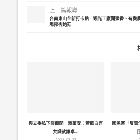
上一篇報導
台南東山全新打卡點 觀光工廠聞蜜香、有機
場採杏鮑菇
與立委私下談倒閣 蔣萬安：若藍白有
國民黨「反毒
共識就讓卓...
目
2026-07-27