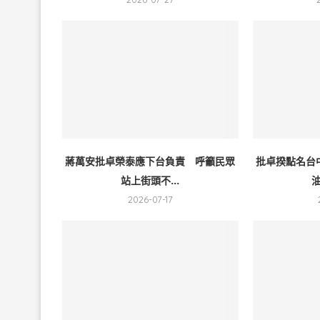
蔣萬安批卓榮泰應下台負責 呼籲民眾
批卓揆點名台
站上街頭不...
油
2026-07-17