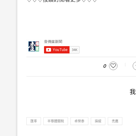
0
我
匯率
半導體關稅
卓榮泰
操縱
禿鷹