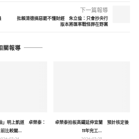
下一篇報導
農
批賴清德搞惡罷不懂財經 朱立倫：只會抄央行
版本將匯率戰怪罪在野黨
相關報導
油」明上凱道 卓榮泰：
卓榮泰拍板高鐵延伸宜蘭 預計核定後
前比較關...
11年完工...
2026-07-24
2026-07-23