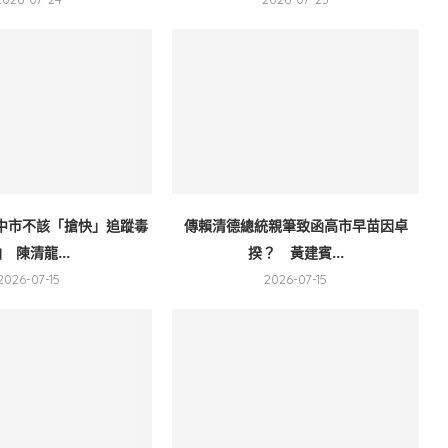
中市不該「搶快」追蹤毒
傳賴清德總統親筆致函高市早苗因卓
 陳清龍...
揆？ 黃建賓...
2026-07-15
2026-07-15