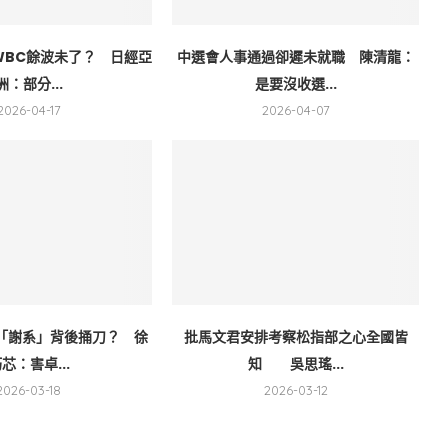
WBC餘波未了？ 日經亞
中選會人事通過卻遲未就職 陳清龍：
洲：部分...
是要沒收選...
2026-04-17
2026-04-07
「謝系」背後捅刀？ 徐
批馬文君安排考察松指部之心全國皆
芯：害卓...
知 吳思瑤...
2026-03-18
2026-03-12