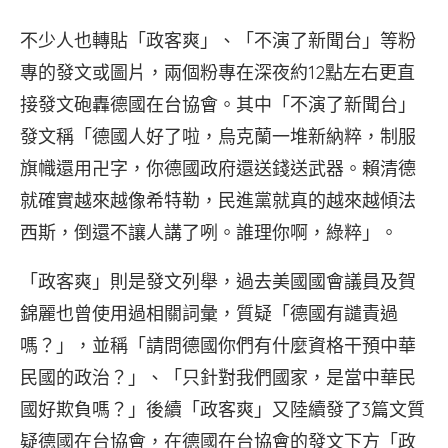
不少人也轉貼「政客爽」、「不演了新聞台」等粉
專的發文或圖片，兩個粉專在深夜約12點左右更直
接發文砲轟德國在台協會。其中「不演了新聞台」
發文稱「德國人好了啦，烏克蘭一堆新納粹，制服
旗幟還用卍字，你德國政府還送錢送武器。賴清德
就確實越來越像希特勒，民進黨就真的越來越傾法
西斯，倒還不讓人講了咧。誰理你啊，綠粹」。
「政客爽」則是發文列舉，過去美國國會議員及賀
錦麗也曾使用過相關詞彙，質疑「德國有譴責過
嗎？」，並稱「請問德國你們有什麼資格干預中華
民國的政治？」、「只針對我們國家，是當中華民
國好欺負嗎？」後續「政客爽」又陸續發了3篇文質
疑德國在台協會，在德國在台協會的發文下方「政