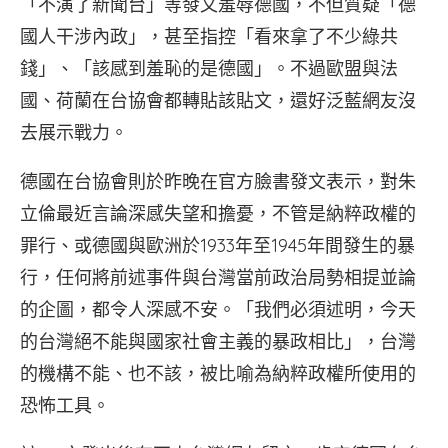
「不演了新聞台」等發文羞辱德國，不但質疑「德
國人干涉內政」，甚至指控「看來拿了不少綠共
錢」、「該感到羞恥的是德國」。不過歐盟與法
國、荷蘭在台協會都轉貼該貼文，還好泛藍網友沒
去展示戰力。
德國在台協會則於昨晚在官方臉書發文表示，對朱
立倫最近言論深感失望和擔憂，不管是納粹政權的
罪行、或德國與歐洲於1933年至1945年間發生的暴
行，任何將前述事件與台灣當前政治局勢相提並論
的企圖，都令人深感不安。「我們必須述明，今天
的台灣絕不能與國家社會主義的暴政相比」，台灣
的機構不能、也不該，被比喻為納粹政權所使用的
恐怖工具。