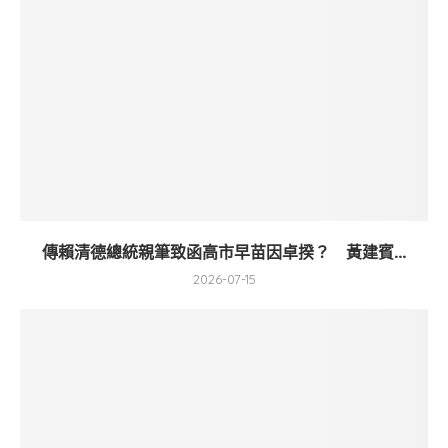
傳賴清德總統親筆致函高市早苗因卓揆？ 黃建賓...
2026-07-15