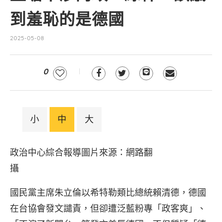
到羞恥的是德國
2025-05-08
0
小
中
大
政治中心綜合報導圖片來源：網路翻
攝
國民黨主席朱立倫以希特勒類比總統賴清德，德國
在台協會發文譴責，但卻遭泛藍粉專「政客爽」、