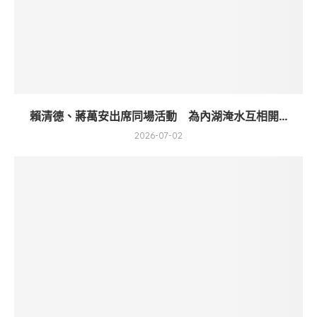
賴清德、蔣萬安出席同場活動 為內湖淹水互相開...
2026-07-02