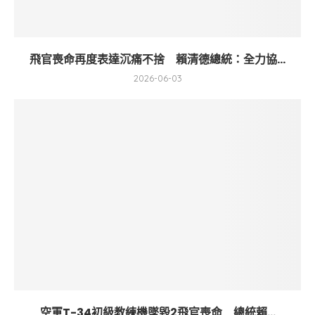
飛官喪命再度表達沉痛不捨 賴清德總統：全力協...
2026-06-03
空軍T-34初級教練機墜毀2飛官喪命 總統賴...