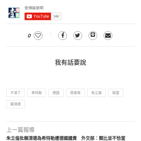
0
我有話要說
不演了
希特勒
德國
政客爽
朱立倫
歐盟
賴清德
上一篇報導
朱立倫批賴清德為希特勒遭德國譴責 外交部：類比並不恰當