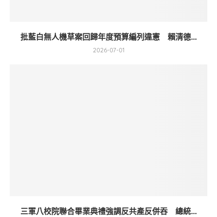
批藍白無人機草案回歸年度預算編列違憲 賴清德...
2026-07-01
三軍八校院聯合畢業典禮強調反共產反併吞 總統...