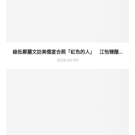
綠批鄭麗文訪美僑宴合照「紅色的人」 江怡臻酸...
2026-06-09