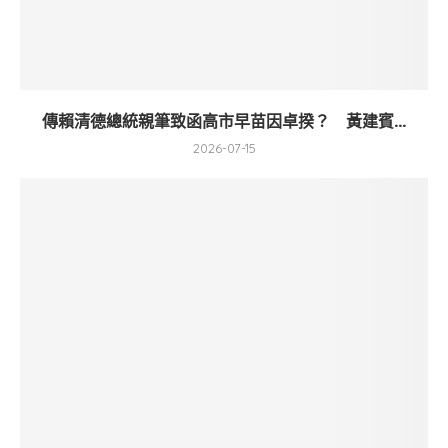
傳賴清德總統親筆致函高市早苗因卓揆？ 黃建賓...
2026-07-15