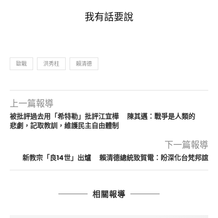
我有話要說
歐戰
洪秀柱
賴清德
上一篇報導
被批評過去用「希特勒」批評江宜樺 陳其邁：戰爭是人類的
悲劇，記取教訓，維護民主自由體制
下一篇報導
新教宗「良14世」出爐 賴清德總統致賀電：盼深化台梵邦誼
相關報導