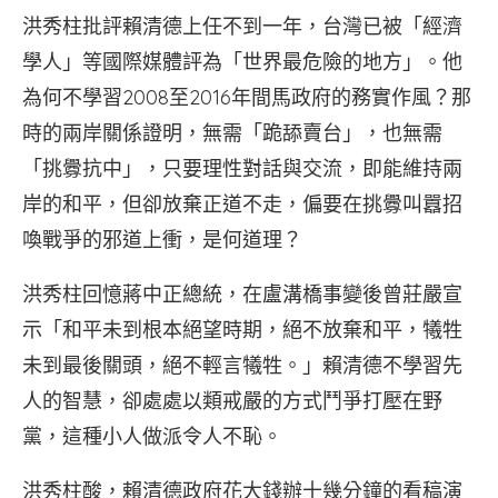
洪秀柱批評賴清德上任不到一年，台灣已被「經濟
學人」等國際媒體評為「世界最危險的地方」。他
為何不學習2008至2016年間馬政府的務實作風？那
時的兩岸關係證明，無需「跪舔賣台」，也無需
「挑釁抗中」，只要理性對話與交流，即能維持兩
岸的和平，但卻放棄正道不走，偏要在挑釁叫囂招
喚戰爭的邪道上衝，是何道理？
洪秀柱回憶蔣中正總統，在盧溝橋事變後曾莊嚴宣
示「和平未到根本絕望時期，絕不放棄和平，犧牲
未到最後關頭，絕不輕言犧牲。」賴清德不學習先
人的智慧，卻處處以類戒嚴的方式鬥爭打壓在野
黨，這種小人做派令人不恥。
洪秀柱酸，賴清德政府花大錢辦十幾分鐘的看稿演