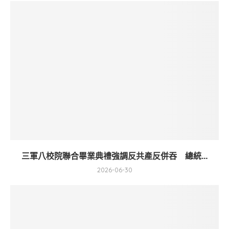
三軍八校院聯合畢業典禮強調反共產反併吞 總統...
2026-06-30