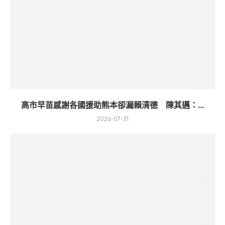
高市早苗感謝各國援助熊本卻漏賴清德 陳其邁：...
2026-07-31