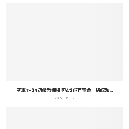
空軍T-34初級教練機墜毀2飛官喪命 總統賴...
2026-06-02