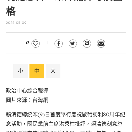
格
2025-05-09
0
小
中
大
政治中心綜合報導
圖片來源：台灣網
賴清德總統昨(9)日首度舉行慶祝歐戰勝利80周年紀
念活動，國民黨前主席洪秀柱批評，賴清德刻意忽