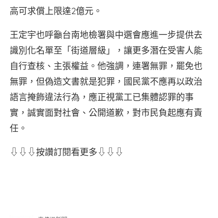
高可求償上限達2億元。
王定宇也呼籲台南地檢署與中選會應進一步提供去
識別化名單至「街道層級」，讓更多潛在受害人能
自行查核、主張權益。他強調，連署無罪，罷免也
無罪，但偽造文書就是犯罪，國民黨不應再以政治
語言掩飾違法行為，應正視黨工已集體認罪的事
實，誠實面對社會、公開道歉，對市民負起應有責
任。
⇩⇩⇩按讚訂閱看更多⇩⇩⇩