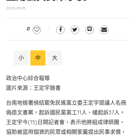
2025-05-15
0
小
中
大
政治中心綜合報導
圖片來源：王定宇臉書
台南地檢署偵結罷免民進黨立委王定宇提議人名冊
偽造文書案，起訴國民黨黨工11人、緩起訴37人。
王定宇今(15)日開記者會，表示他將組成律師團，
協助被盜用個資的民眾或相關家屬提出民事求償，