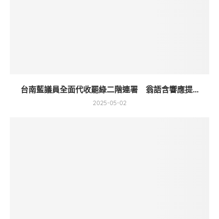
台南藍議員全面代收罷綠二階連署 翁語含響應提...
2025-05-02