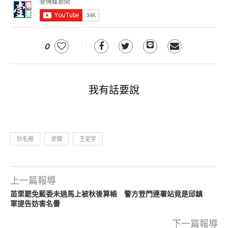
0
我有話要說
抄名冊
求償
王定宇
上一篇報導
苗栗罷免藍委未過馬上被秋後算帳 警方登門連署站竟是邱鎮
軍提告妨害名譽
下一篇報導