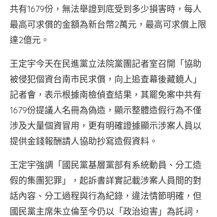
共有1679份，無法舉證到底受到多少損害時，每人
最高可求償的金額為新台幣2萬元，最高可求償上限
達2億元。
王定宇今天在民進黨立法院黨團記者室召開「協助
被侵犯個資台南市民求償，向上追查幕後藏鏡人」
記者會，表示根據南檢偵查結果，其罷免案中共有
1679份提議人名冊為偽造，顯示整體造假行為不僅
涉及大量個資冒用，更有明確證據顯示涉案人員以
提供金錢報酬請人協助抄寫造假資料。
王定宇強調「國民黨基層黨部有系統動員、分工造
假的集團犯罪」，起訴書詳實記載涉案人員間的對
話內容、分工過程與行為紀錄，違法情節明確，但
國民黨主席朱立倫至今仍以「政治迫害」為託詞，