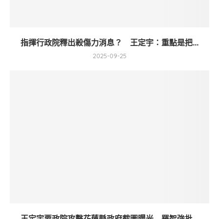
指揮行政院釋出殺傷力消息？ 王定宇：重點是把...
2025-09-25
王定宇要政院攻擊花蓮縣政府截圖曝光 羅智強批...