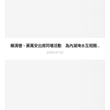
賴清德、蔣萬安出席同場活動 為內湖淹水互相開...
2026-07-02