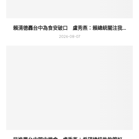
賴清德轟台中為食安破口 盧秀燕：賴總統關注我...
2026-08-07