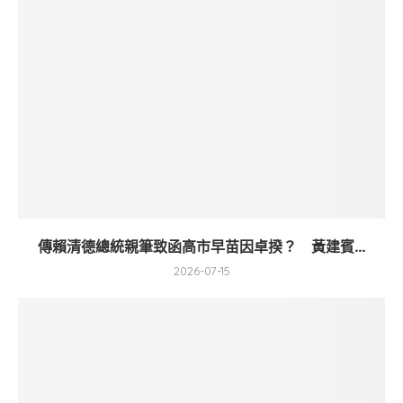
傳賴清德總統親筆致函高市早苗因卓揆？ 黃建賓...
2026-07-15