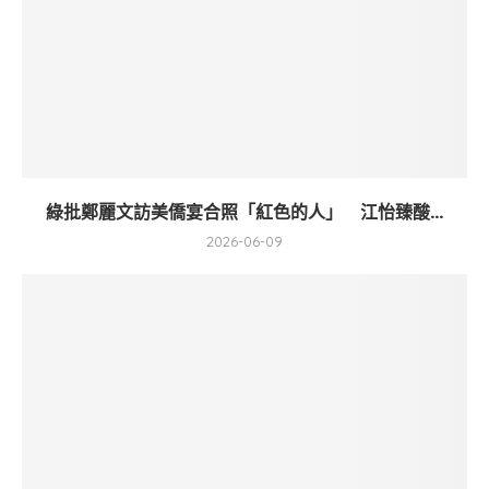
綠批鄭麗文訪美僑宴合照「紅色的人」 江怡臻酸...
2026-06-09