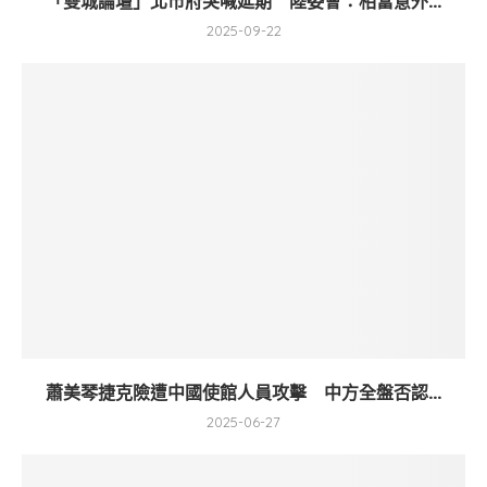
「雙城論壇」北市府突喊延期 陸委會：相當意外...
2025-09-22
蕭美琴捷克險遭中國使館人員攻擊 中方全盤否認...
2025-06-27