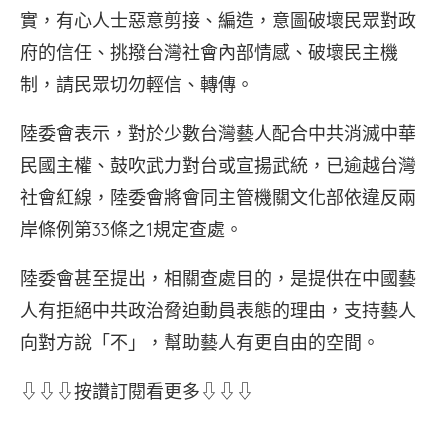
實，有心人士惡意剪接、編造，意圖破壞民眾對政
府的信任、挑撥台灣社會內部情感、破壞民主機
制，請民眾切勿輕信、轉傳。
陸委會表示，對於少數台灣藝人配合中共消滅中華
民國主權、鼓吹武力對台或宣揚武統，已逾越台灣
社會紅線，陸委會將會同主管機關文化部依違反兩
岸條例第33條之1規定查處。
陸委會甚至提出，相關查處目的，是提供在中國藝
人有拒絕中共政治脅迫動員表態的理由，支持藝人
向對方說「不」，幫助藝人有更自由的空間。
⇩⇩⇩按讚訂閱看更多⇩⇩⇩