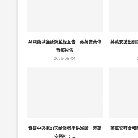
AI深偽爭議延燒藍綠互告 蔣萬安黃偉
蔣萬安拋出倒
哲都挨告
2026-08-04
質疑中央拖21天給業者串供滅證 蔣萬
蔣萬安拜會韓
安怒批：...