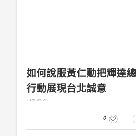
如何說服黃仁勳把輝達
行動展現台北誠意
2025-05-21
0