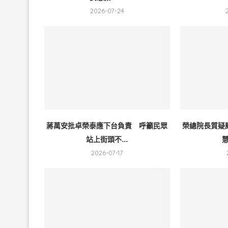
2026-07-24
蔣萬安批卓榮泰應下台負責 呼籲民眾
榮總院長質疑
站上街頭不...
慧
2026-07-17