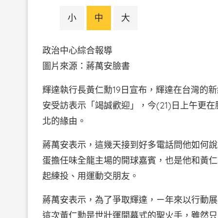
小
中
大
政治中心綜合報導
圖片來源：蔣萬安臉
輝達執行長黃仁勳19日宣布，輝達在台灣的
安受訪表示「竭誠歡迎」，今(21)日上午更
北的緣由。
蔣萬安表示，這幾天接到好多電話問他如何說
蛋擔任味全龍主場的開球嘉賓，也是他和黃仁
起練投、用運動交朋友。
蔣萬安表示，為了爭取輝達，ㄧ年來以行動展
這次黃仁勳是世壯運開幕式的聖火手，雖然只