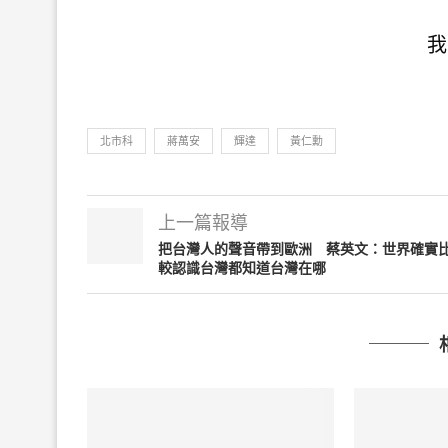
我
北市科
蔣萬安
輝達
黃仁勳
上一篇報導
把台灣人的聲音帶到歐洲 蔡英文：世界確實
較認識台灣都知道台灣在哪