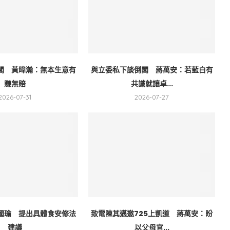
閣 黃暐瀚：無本生意有
與立委私下談倒閣 蔣萬安：若藍白有
賺無賠
共識就讓卓...
2026-07-31
2026-07-27
國瑜 提出具體食安修法
致電陳其邁邀725上凱道 蔣萬安：盼
建議
以父母官...