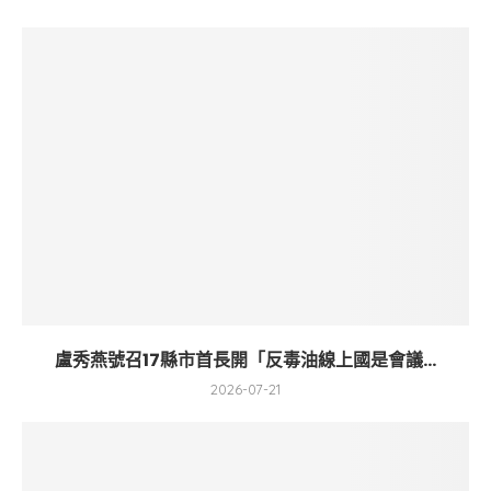
盧秀燕號召17縣市首長開「反毒油線上國是會議...
2026-07-21