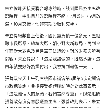
朱立倫昨天接受聯合報專訪時，談到國民黨主席改
選時程，指出目前改選時程不變，7月公告，9月改
選，10月交接，他非常期盼順利交棒。
朱立倫細數自上任後，國民黨負債一億多元，歷經
縣市長選舉、總統大選、朝小野大新政局，再到今
年面對大罷免及民進黨司法追殺。對於財務與所有
挑戰，朱立倫說：「這是我該做的，既然承諾，這
四年就要好好為黨付出，我會拚到最後一天。」
張善政今天上午列席桃園市議會第3屆第5次定期會
市政總質詢，會後接受媒體聯訪時針對此事表示，
「這是他個人的意願，我們當然尊重」。媒體追問
張善政有沒有意願選黨主席，張善政則表示，朱立