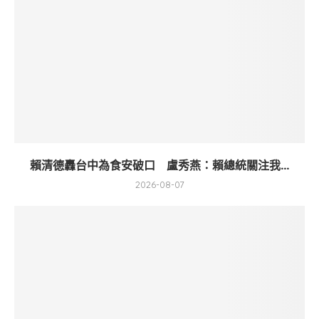
賴清德轟台中為食安破口 盧秀燕：賴總統關注我...
2026-08-07