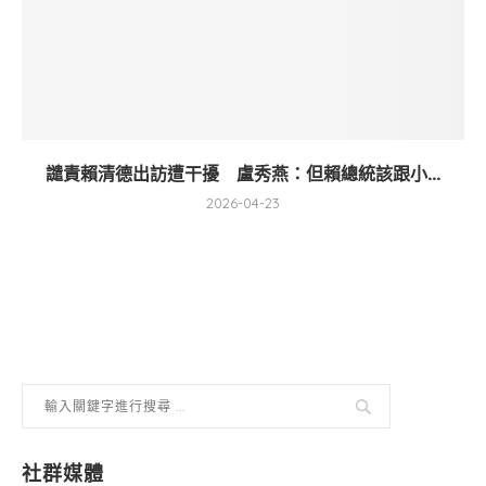
譴責賴清德出訪遭干擾 盧秀燕：但賴總統該跟小...
2026-04-23
社群媒體