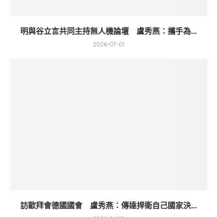
明與谷立言共同主持無人機論壇 盧秀燕：攜手為...
2026-07-01
訪歐拜會德國國會 盧秀燕：傳達捍衛自己國家決...