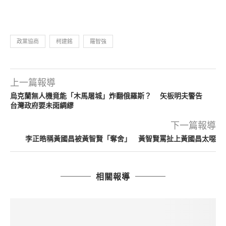
政黨協商
柯建銘
羅智強
上一篇報導
烏克蘭無人機竟能「木馬屠城」炸翻俄羅斯？ 矢板明夫警告
台灣政府要未雨綢繆
下一篇報導
李正皓稱黃國昌被黃智賢「奪舍」 黃智賢罵扯上黃國昌太噁
相關報導