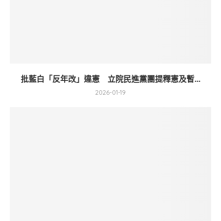
批藍白「反年改」違憲 立院民進黨團提釋憲及暫...
2026-01-19