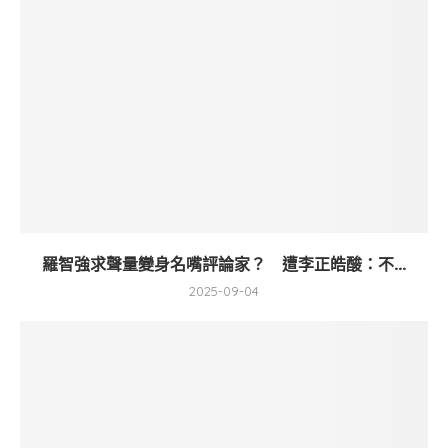
羅智強求聲量變身名嘴評論家？ 遭李正皓酸：不...
2025-09-04