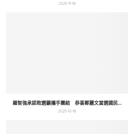
2025-11-18
羅智強承認敗選籲攜手團結 恭喜鄭麗文當選國民...
2025-10-18