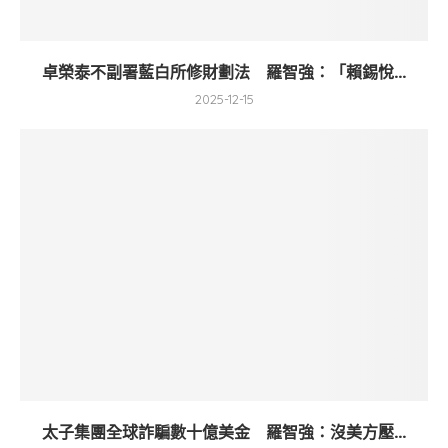
卓榮泰不副署藍白所修財劃法 羅智強：「賴錫悅...
2025-12-15
太子集團全球詐騙數十億美金 羅智強：沒美方壓...