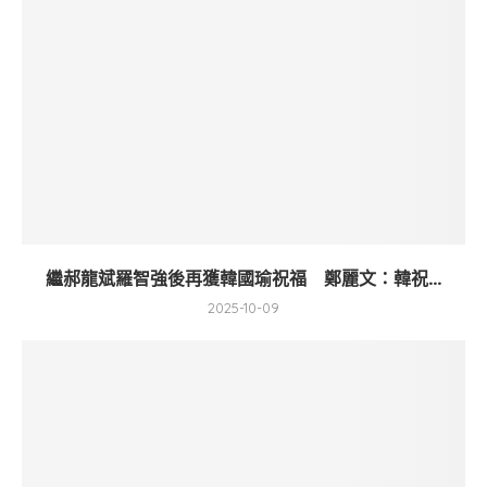
繼郝龍斌羅智強後再獲韓國瑜祝福 鄭麗文：韓祝...
2025-10-09