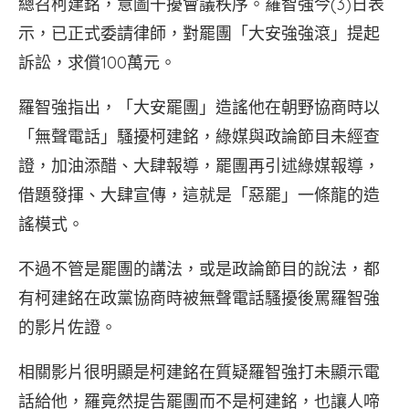
總召柯建銘，意圖干擾會議秩序。羅智強今(3)日表
示，已正式委請律師，對罷團「大安強強滾」提起
訴訟，求償100萬元。
羅智強指出，「大安罷團」造謠他在朝野協商時以
「無聲電話」騷擾柯建銘，綠媒與政論節目未經查
證，加油添醋、大肆報導，罷團再引述綠媒報導，
借題發揮、大肆宣傳，這就是「惡罷」一條龍的造
謠模式。
不過不管是罷團的講法，或是政論節目的說法，都
有柯建銘在政黨協商時被無聲電話騷擾後罵羅智強
的影片佐證。
相關影片很明顯是柯建銘在質疑羅智強打未顯示電
話給他，羅竟然提告罷團而不是柯建銘，也讓人啼