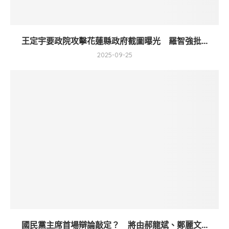
王定宇要政院攻擊花蓮縣政府截圖曝光 羅智強批...
2025-09-25
國民黨主席首場辯論敲定？ 將由郝龍斌、鄭麗文...