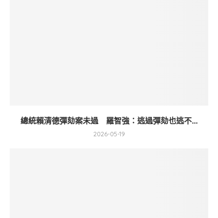
總統賴清德彈劾案未過 羅智強：逃過彈劾也逃不...
2026-05-19