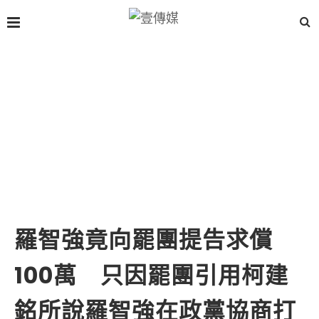
羅智強竟向罷團提告求償
100萬 只因罷團引用柯建
銘所說羅智強在政黨協商打