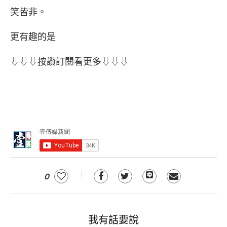
笑皆非。
更有趣的是
⇩⇩⇩按讚訂閱看更多⇩⇩⇩
0
我有話要說