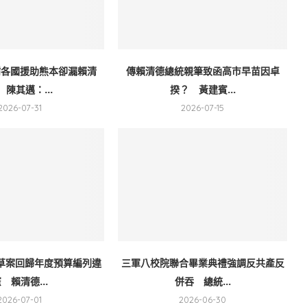
謝各國援助熊本卻漏賴清
傳賴清德總統親筆致函高市早苗因卓
 陳其邁：...
揆？ 黃建賓...
2026-07-31
2026-07-15
草案回歸年度預算編列違
三軍八校院聯合畢業典禮強調反共產反
 賴清德...
併吞 總統...
2026-07-01
2026-06-30