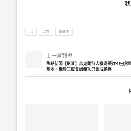
我
64
六四
賴清德
上一篇報導
焦點新聞【影音】烏克蘭無人機奇襲炸4座俄軍
基地、俄烏二度會談無功只談成換俘