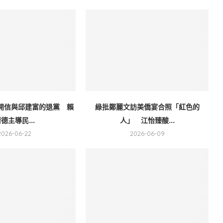
開信與邱建富的退黨 賴
綠批鄭麗文訪美僑宴合照「紅色的
德主導民...
人」 江怡臻酸...
2026-06-22
2026-06-09