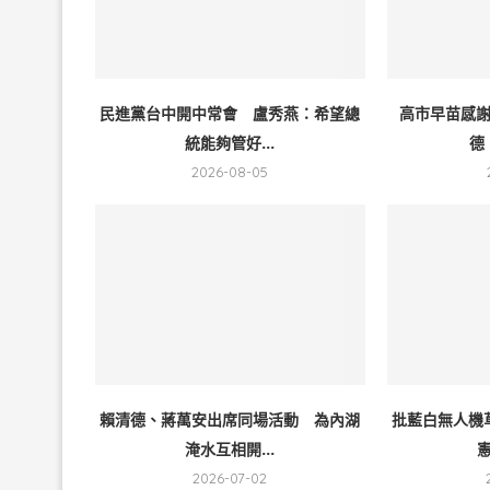
民進黨台中開中常會 盧秀燕：希望總
高市早苗感
統能夠管好...
德
2026-08-05
賴清德、蔣萬安出席同場活動 為內湖
批藍白無人機
淹水互相開...
憲
2026-07-02