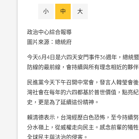
小
中
大
政治中心綜合報導
圖片來源：總統府
今天6月4日是六四天安門事件36週年，總
防線的最前線，會持續與所有理念相近的夥伴
民進黨今天下午召開中常會，發言人韓瑩會後
灣社會在每年的六四都基於普世價值，點亮紀
史，更是為了延續這份精神。
賴清德表示，台灣經歷白色恐怖，至今持續努
分水嶺上，從威權走向民主。感念前輩的犧牲
全球民主與法治的侵害。