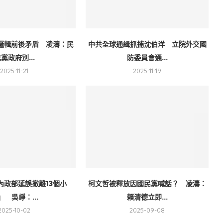
邏輯前後矛盾 凌濤：民
中共全球通緝抓捕沈伯洋 立院外交國
黨政府別...
防委員會通...
2025-11-21
2025-11-19
內政部延誤撤離13個小
柯文哲被釋放因國民黨喊話？ 凌濤：
」 吳崢：...
賴清德立即...
2025-10-02
2025-09-08