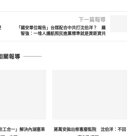
下一篇報導
愛
「國安單位報告」台媒配合中共打沈伯洋？ 羅
智強：一堆人護航照民進黨標準就是資匪資共
相關報導
住工合一」解決內湖塞車
蔣萬安拋出修憲廢監院 沈伯洋：不回