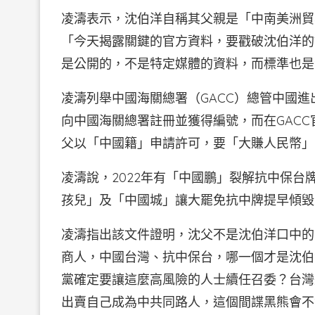
凌濤表示，沈伯洋自稱其父親是「中南美洲貿
「今天揭露關鍵的官方資料，要戳破沈伯洋的
是公開的，不是特定媒體的資料，而標準也是
凌濤列舉中國海關總署（GACC）總管中國
向中國海關總署註冊並獲得編號，而在GAC
父以「中國籍」申請許可，要「大賺人民幣」
凌濤說，2022年有「中國鵬」裂解抗中保台
孩兒」及「中國城」讓大罷免抗中牌提早傾毀
凌濤指出該文件證明，沈父不是沈伯洋口中的
商人，中國台灣、抗中保台，哪一個才是沈伯
黨確定要讓這麼高風險的人士續任召委？台灣
出賣自己成為中共同路人，這個間諜黑熊會不