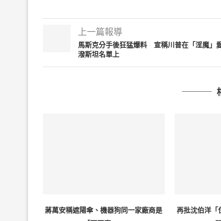
上一篇報導
馬斯克分手後狂猛爆料 宣稱川普在「淫魔」
潑斯坦名單上
蔣萬安稱遮陽傘、機器狗同一家廠商是
再批沈伯洋「