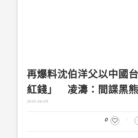
再爆料沈伯洋父以中國
紅錢」 凌濤：間諜黑
2025-06-09
0