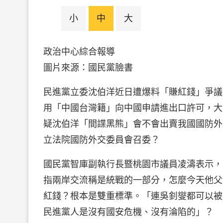
小
中
大
政治中心綜合報導
圖片來源：國民黨臉
民進黨立委沈伯洋近日遭爆料「賺紅錢」爭議
用「中國台灣籍」向中國申請進出口許可，大
疑沈伯洋「間諜黑熊」會不會出賣我國國防外
立法院國防外交委員會召委？
國民黨智庫副執行長暨桃園市議員凌濤表示，
指兩岸交流稱是統戰的一部分，怎麼今天他父
紅錢？根本是雙重標準。「連吳釗燮都可以被
民進黨人是沒有國安危機、沒有淪陷的」？