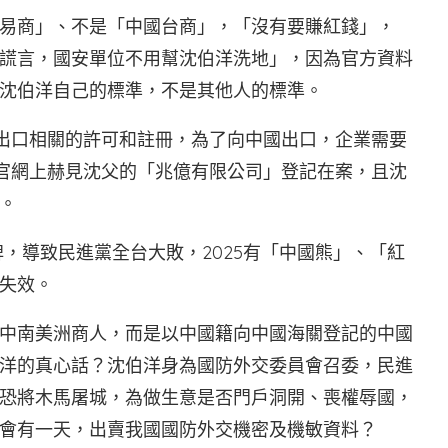
易商」、不是「中國台商」，「沒有要賺紅錢」，
謊言，國安單位不用幫沈伯洋洗地」，因為官方資料
沈伯洋自己的標準，不是其他人的標準。
進出口相關的許可和註冊，為了向中國出口，企業需要
C官網上赫見沈父的「兆億有限公司」登記在案，且沈
。
牌，導致民進黨全台大敗，2025有「中國熊」、「紅
失效。
中南美洲商人，而是以中國籍向中國海關登記的中國
洋的真心話？沈伯洋身為國防外交委員會召委，民進
恐將木馬屠城，為做生意是否門戶洞開、喪權辱國，
會有一天，出賣我國國防外交機密及機敏資料？