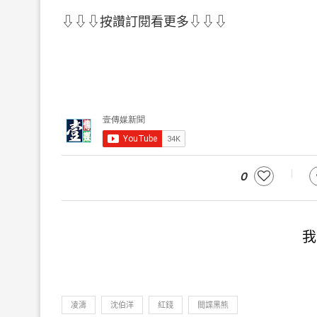
⇩⇩⇩按讚訂閱看更多⇩⇩⇩
0
我
凌濤
沈伯洋
紅錢
間諜黑熊