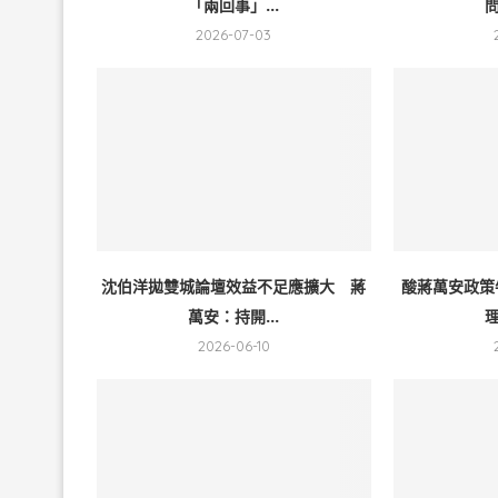
「兩回事」...
問
2026-07-03
沈伯洋拋雙城論壇效益不足應擴大 蔣
酸蔣萬安政策
萬安：持開...
理
2026-06-10