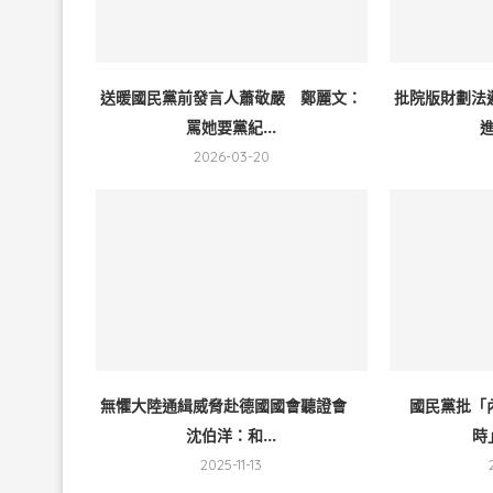
送暖國民黨前發言人蕭敬嚴 鄭麗文：
批院版財劃法
罵她要黨紀...
進
2026-03-20
無懼大陸通緝威脅赴德國國會聽證會
國民黨批「
沈伯洋：和...
時
2025-11-13