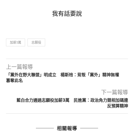
我有話要說
加薪3萬
志願役
上一篇報導
「黨外在野大聯盟」明成立 楊斯棓：背叛「黨外」精神無權
篡奪此名
下一篇報導
藍白合力通過志願役加薪3萬 民進黨：政治角力競相加碼違
反預算精神
相關報導