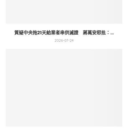
質疑中央拖21天給業者串供滅證 蔣萬安怒批：...
2026-07-24