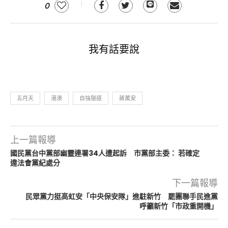
0
我有話要說
五月天
港澳
自強隧道
蔣萬安
上一篇報導
國民黨台中黨部幽靈連署34人遭起訴 市黨部主委： 若確定
違法會黨紀處分
下一篇報導
民眾黨力挺高虹安「中央保安隊」進駐新竹 罷團聯手民進黨
呼籲新竹「市政重開機」