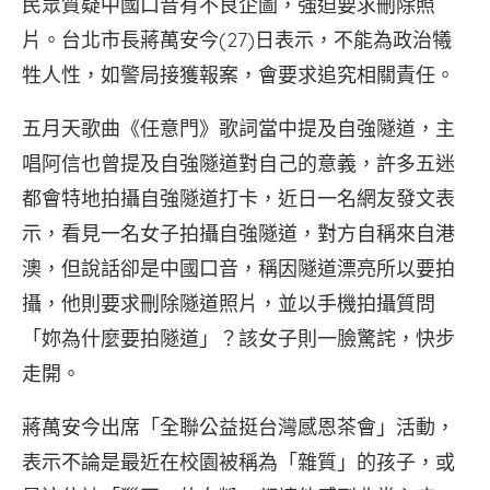
民眾質疑中國口音有不良企圖，強迫要求刪除照
片。台北市長蔣萬安今(27)日表示，不能為政治犧
牲人性，如警局接獲報案，會要求追究相關責任。
五月天歌曲《任意門》歌詞當中提及自強隧道，主
唱阿信也曾提及自強隧道對自己的意義，許多五迷
都會特地拍攝自強隧道打卡，近日一名網友發文表
示，看見一名女子拍攝自強隧道，對方自稱來自港
澳，但說話卻是中國口音，稱因隧道漂亮所以要拍
攝，他則要求刪除隧道照片，並以手機拍攝質問
「妳為什麼要拍隧道」？該女子則一臉驚詫，快步
走開。
蔣萬安今出席「全聯公益挺台灣感恩茶會」活動，
表示不論是最近在校園被稱為「雜質」的孩子，或