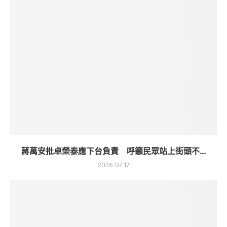
蔣萬安批卓榮泰應下台負責 呼籲民眾站上街頭不...
2026-07-17