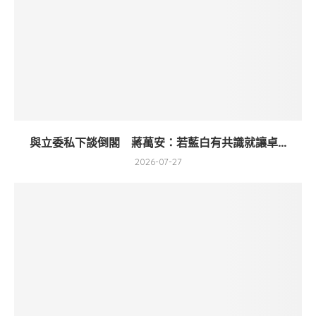
與立委私下談倒閣 蔣萬安：若藍白有共識就讓卓...
2026-07-27