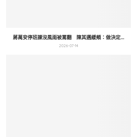
蔣萬安停班課沒風雨被罵翻 陳其邁緩頰：做決定...
2026-07-14