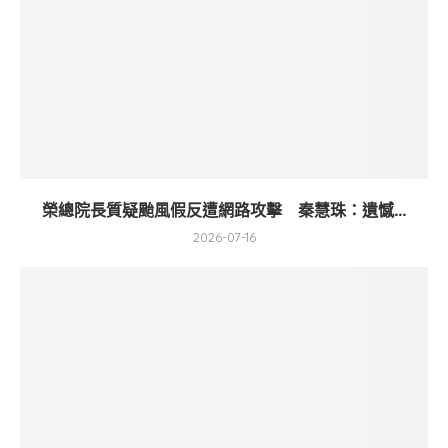
榮總院長質疑颱風假反遭網路攻擊 秦慧珠：遺憾...
2026-07-16