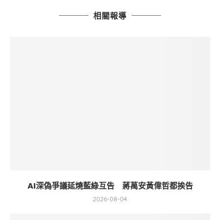
相關報導
AI深偽爭議延燒藍綠互告 蔣萬安黃偉哲都挨告
2026-08-04