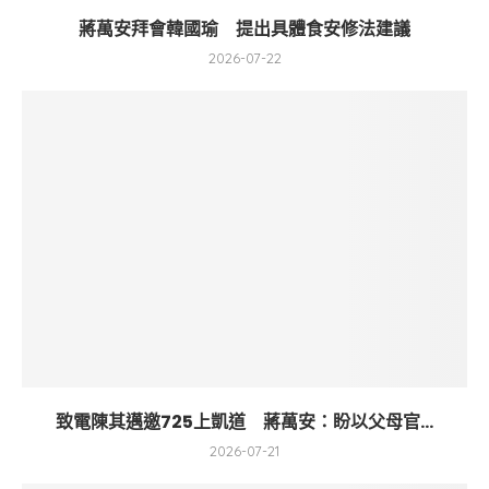
蔣萬安拜會韓國瑜 提出具體食安修法建議
2026-07-22
致電陳其邁邀725上凱道 蔣萬安：盼以父母官...
2026-07-21