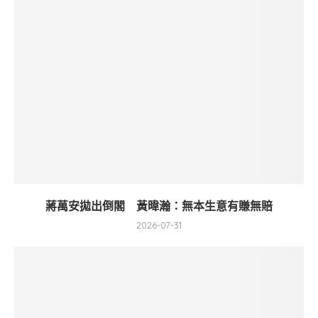
蔣萬安拋出倒閣 黃暐瀚：無本生意有賺無賠
2026-07-31