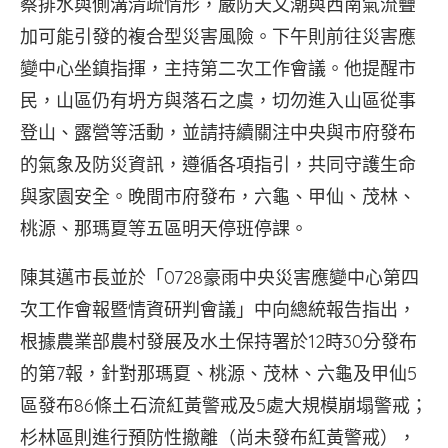
察排水與側溝清疏情形，嚴防天文潮與西南氣流疊
加可能引發的複合型災害風險。下午則前往災害應
變中心坐鎮指揮，主持第二次工作會議。他提醒市
民，山區仍有坍方與落石之虞，切勿進入山區從事
登山、露營等活動，並請持續關注中央與市府發布
的氣象及防災資訊，遵循各項指引，共同守護生命
與家園安全。晚間市府發布，六龜、甲仙、茂林、
桃源、那瑪夏等五區明天停班停課。
陳其邁市長並於「0728豪雨中央災害應變中心第四
次工作會報暨情資研判會議」中向總統報告指出，
根據農業部農村發展及水土保持署於12時30分發布
的第7報，針對那瑪夏、桃源、茂林、六龜及甲仙5
區發布86條土石流紅黃警戒及5處大規模崩塌警戒；
杉林區則進行預防性撤離（尚未發布紅黃警戒），