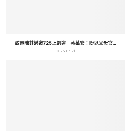
致電陳其邁邀725上凱道 蔣萬安：盼以父母官...
2026-07-21