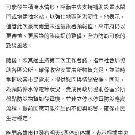
可能發生積淹水情形，呼籲中央支持補助設置水閘
門或增建抽水站，以強化地區防洪韌性。他表示，
儘管此次豪雨雨量未達氣象署預報值，高市府仍以
更審慎、更嚴謹的態度提前整備，全力防範可能的
致災風險。
隨後，陳其邁主持第二次工作會議，指示社會局協
助各區公所，確保收容安置處所物資充足，並隨時
掌握收容市民需求，提供慰問與情緒安撫。同時，
為預防停水停電等狀況，責成民政局協助各區公所
盤點防災物資如發電機，並建立停水停電防災應變
流程，提前因應可能衍生的不便與影響，確保市民
生活穩定。
晚間高雄市也發布明天5區停班停課，表示根據中央