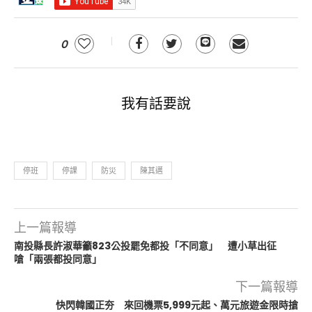
0
我有話要說
停班
停課
防災
陳其邁
上一篇報導
南投縣長許淑華籲823公投罷免都投「不同意」 遭小草出征
嗆「兩張都投同意」
下一篇報導
快閃韓國正夯 來回機票5,999元起、萬元旅遊金限時搶