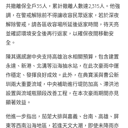
共撤離保全戶35人，累計撤離人數達2,315人。他強
調，在警戒解除前不得讓收容民眾返家，若於深夜
解除警戒，請各區收容場所延後返家時間，待天亮
並確認環境安全後再行返家，以確保夜間移動安
全。
陳其邁感謝中央支持高雄治水相關預算，包含建置
永達、新港、北溝等沿海抽水站，在此次豪雨中運
作穩定、發揮良好成效。此外，在典寶溪與曹公新
圳兩大重要流域，中央補助進行堤防加高、滯洪池
設置與流域瓶頸段改善工程，在本次豪雨期間亦見
顯著效益。
他進一步指出，茄萣大排與嘉義、台南、高雄、屏
東等西南沿海地區，若逢天文大潮，即使未降雨亦