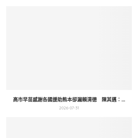
高市早苗感謝各國援助熊本卻漏賴清德 陳其邁：...
2026-07-31