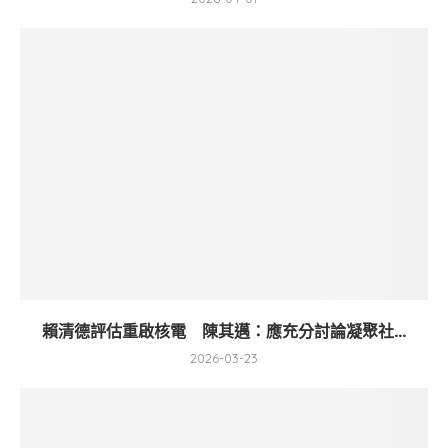
賴清德評估重啟核電 陳其邁：應充分討論凝聚社...
2026-03-23